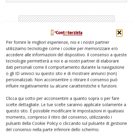
Catalogo Aziende e Prodotti
Per fornire le migliori esperienze, noi e i nostri partner
utilizziamo tecnologie come i cookie per memorizzare e/o
Un modo semplice per cercare un'azienda o un
accedere alle informazioni del dispositivo. Il consenso a queste
prodotto!
tecnologie permetterà a noi e ai nostri partner di elaborare
dati personali come il comportamento durante la navigazione
Cerca adesso
o gli ID univoci su questo sito e di mostrare annunci (non)
personalizzati. Non acconsentire o ritirare il consenso può
influire negativamente su alcune caratteristiche e funzioni.
Clicca qui sotto per acconsentire a quanto sopra o per fare
L'Esperto risponde
scelte dettagliate. Le tue scelte saranno applicate solamente a
questo sito. È possibile modificare le impostazioni in qualsiasi
I consigli di Terra e Vita agli agricoltori
momento, compreso il ritiro del consenso, utilizzando i
pulsanti della Cookie Policy o cliccando sul pulsante di gestione
Cerca adesso
del consenso nella parte inferiore dello schermo.