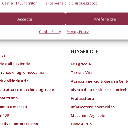
Gestisci 1408 fornitori
Per saperne di più su questi scopi
Accetta
Preferenze
do dell’agricoltura
Cookie Policy
Privacy Policy
EDAGRICOLE
ica
zie dalle aziende
Edagricole
rienze di agromeccanici
Terra e Vita
tà dall’industria
Agricommercio & Garden Cent
e trattori e macchine agricole
Rivista di Orticoltura e Floricol
oterzismo
Frutticoltura
omia e mercati
Informatore Zootecnico
e PSR
Macchine Agricole
ativa Contoterzismo
Olivo e Olio