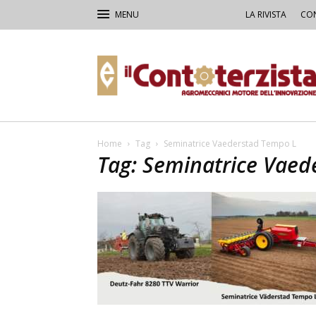
LA RIVISTA
CON
Il
Contoterzista
Home
Tag
Seminatrice Vaederstad Tempo L
Tag: Seminatrice Vaed