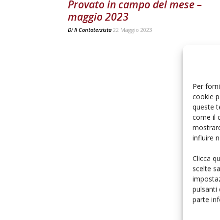
Provato in campo del mese –
maggio 2023
Di
Il Contoterzista
22 Maggio 2023
Per forni
cookie p
queste t
come il 
mostrare
influire
Clicca q
scelte s
impostaz
pulsanti
parte in