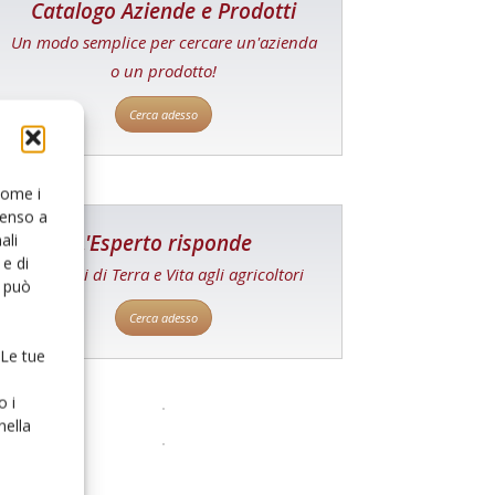
Catalogo Aziende e Prodotti
Un modo semplice per cercare un'azienda
o un prodotto!
Cerca adesso
 come i
senso a
L'Esperto risponde
ali
e di
I consigli di Terra e Vita agli agricoltori
o può
Cerca adesso
 Le tue
o i
nella