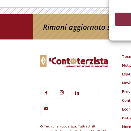
Rimani aggiornato sul mon
Tecn
Noti
Espe
Novi
Prov
Cont
Econ
PAC 
© Tecniche Nuove Spa. Tutti i diritti
Norm