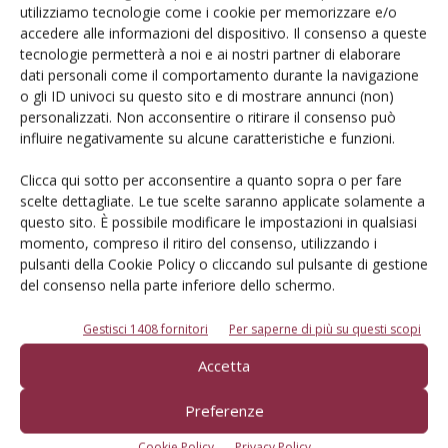
utilizziamo tecnologie come i cookie per memorizzare e/o
accedere alle informazioni del dispositivo. Il consenso a queste
Iscriviti alle nostre newsletter
tecnologie permetterà a noi e ai nostri partner di elaborare
dati personali come il comportamento durante la navigazione
o gli ID univoci su questo sito e di mostrare annunci (non)
personalizzati. Non acconsentire o ritirare il consenso può
influire negativamente su alcune caratteristiche e funzioni.
Clicca qui sotto per acconsentire a quanto sopra o per fare
scelte dettagliate. Le tue scelte saranno applicate solamente a
questo sito. È possibile modificare le impostazioni in qualsiasi
momento, compreso il ritiro del consenso, utilizzando i
pulsanti della Cookie Policy o cliccando sul pulsante di gestione
del consenso nella parte inferiore dello schermo.
Gestisci 1408 fornitori
Per saperne di più su questi scopi
© Tecniche Nuove Spa. Tutti i diritti riservati. Sede legale Via Eritrea 21 -
Accetta
20157 Milano | Codice fiscale, Partita IVA e Iscrizione al Registro delle
imprese di Milano: 00753480151
Preferenze
Registrazione Tribunale di Milano n. 71 del 05/03/2014 (Precedentemente
registrata presso il Tribunale di Bologna n. 6111 del 12/06/1992)
Cookie Policy
Privacy Policy