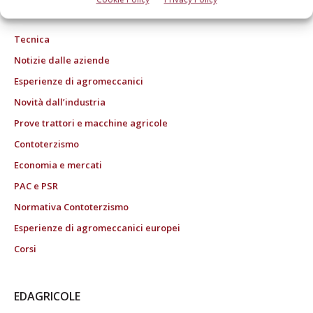
ROC "Poste italiane Spa sped. Abbonamento Postale DL 353/2003 conv. L.
27/02/2004 n. 46, art.1c.1: DCB Bologna" ROC n. 24344 dell'11 marzo 2014
Tecnica
Notizie dalle aziende
Esperienze di agromeccanici
Novità dall’industria
Prove trattori e macchine agricole
Contoterzismo
Economia e mercati
PAC e PSR
Normativa Contoterzismo
Esperienze di agromeccanici europei
Corsi
EDAGRICOLE