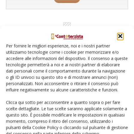
Per fornire le migliori esperienze, noi e i nostri partner
utilizziamo tecnologie come i cookie per memorizzare e/o
accedere alle informazioni del dispositivo. Il consenso a queste
tecnologie permetterà a noi e ai nostri partner di elaborare
dati personali come il comportamento durante la navigazione
o gli ID univoci su questo sito e di mostrare annunci (non)
Rimani aggiornato sul mondo
personalizzati. Non acconsentire o ritirare il consenso può
influire negativamente su alcune caratteristiche e funzioni.
dell’agricoltura
Clicca qui sotto per acconsentire a quanto sopra o per fare
scelte dettagliate. Le tue scelte saranno applicate solamente a
Iscriviti alle nostre newsletter
questo sito. È possibile modificare le impostazioni in qualsiasi
momento, compreso il ritiro del consenso, utilizzando i
pulsanti della Cookie Policy o cliccando sul pulsante di gestione
del consenso nella parte inferiore dello schermo.