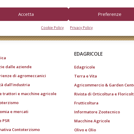
Accetta
Preferenze
do dell’agricoltura
Cookie Policy
Privacy Policy
EDAGRICOLE
ica
zie dalle aziende
Edagricole
rienze di agromeccanici
Terra e Vita
tà dall’industria
Agricommercio & Garden Cent
e trattori e macchine agricole
Rivista di Orticoltura e Floricol
oterzismo
Frutticoltura
omia e mercati
Informatore Zootecnico
e PSR
Macchine Agricole
ativa Contoterzismo
Olivo e Olio