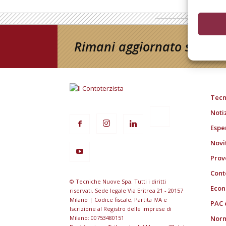
Rimani aggiornato sul mon
Tecn
Noti
Espe
Novi
Prov
Cont
© Tecniche Nuove Spa. Tutti i diritti
Econ
riservati. Sede legale Via Eritrea 21 - 20157
Milano | Codice fiscale, Partita IVA e
PAC 
Iscrizione al Registro delle imprese di
Milano: 00753480151
Norm