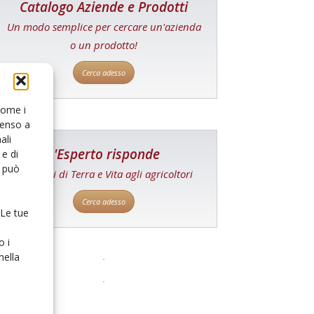
Catalogo Aziende e Prodotti
Un modo semplice per cercare un'azienda
o un prodotto!
Cerca adesso
 come i
senso a
ali
L'Esperto risponde
e di
o può
I consigli di Terra e Vita agli agricoltori
Cerca adesso
 Le tue
o i
nella