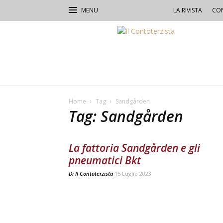
LA RIVISTA
CON
Il
Contoterzista
Home
Tag
Sandgården
Tag: Sandgården
La fattoria Sandgården e gli
pneumatici Bkt
Di
Il Contoterzista
15 Luglio 2023