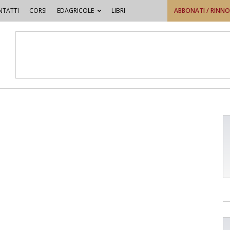
TATTI
CORSI
EDAGRICOLE
LIBRI
ABBONATI / RINN