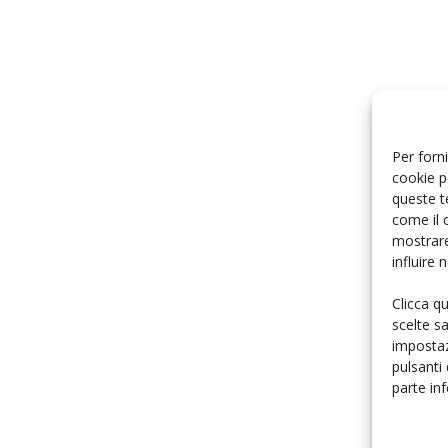
Per forni
cookie p
queste t
come il 
mostrare
influire
Clicca q
scelte s
impostaz
pulsanti
parte in