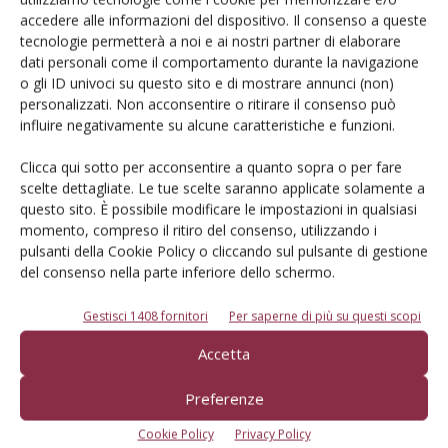
Iscriviti alle nostre newsletter
accedere alle informazioni del dispositivo. Il consenso a queste
tecnologie permetterà a noi e ai nostri partner di elaborare
dati personali come il comportamento durante la navigazione
o gli ID univoci su questo sito e di mostrare annunci (non)
personalizzati. Non acconsentire o ritirare il consenso può
influire negativamente su alcune caratteristiche e funzioni.
Clicca qui sotto per acconsentire a quanto sopra o per fare
scelte dettagliate. Le tue scelte saranno applicate solamente a
questo sito. È possibile modificare le impostazioni in qualsiasi
momento, compreso il ritiro del consenso, utilizzando i
pulsanti della Cookie Policy o cliccando sul pulsante di gestione
del consenso nella parte inferiore dello schermo.
Gestisci 1408 fornitori
Per saperne di più su questi scopi
© Tecniche Nuove Spa. Tutti i diritti riservati. Sede legale Via Eritrea 21 -
Accetta
20157 Milano | Codice fiscale, Partita IVA e Iscrizione al Registro delle
imprese di Milano: 00753480151
Registrazione Tribunale di Milano n. 71 del 05/03/2014 (Precedentemente
Preferenze
registrata presso il Tribunale di Bologna n. 6111 del 12/06/1992)
ROC "Poste italiane Spa sped. Abbonamento Postale DL 353/2003 conv. L.
Cookie Policy
Privacy Policy
27/02/2004 n. 46, art.1c.1: DCB Bologna" ROC n. 24344 dell'11 marzo 2014