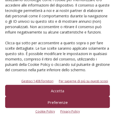
Iscriviti alle nostre newsletter
accedere alle informazioni del dispositivo. Il consenso a queste
tecnologie permetterà a noi e ai nostri partner di elaborare
dati personali come il comportamento durante la navigazione
o gli ID univoci su questo sito e di mostrare annunci (non)
personalizzati. Non acconsentire o ritirare il consenso può
influire negativamente su alcune caratteristiche e funzioni.
Clicca qui sotto per acconsentire a quanto sopra o per fare
scelte dettagliate. Le tue scelte saranno applicate solamente a
questo sito. È possibile modificare le impostazioni in qualsiasi
momento, compreso il ritiro del consenso, utilizzando i
pulsanti della Cookie Policy o cliccando sul pulsante di gestione
del consenso nella parte inferiore dello schermo.
Gestisci 1408 fornitori
Per saperne di più su questi scopi
© Tecniche Nuove Spa. Tutti i diritti riservati. Sede legale Via Eritrea 21 -
Accetta
20157 Milano | Codice fiscale, Partita IVA e Iscrizione al Registro delle
imprese di Milano: 00753480151
Registrazione Tribunale di Milano n. 71 del 05/03/2014 (Precedentemente
Preferenze
registrata presso il Tribunale di Bologna n. 6111 del 12/06/1992)
ROC "Poste italiane Spa sped. Abbonamento Postale DL 353/2003 conv. L.
Cookie Policy
Privacy Policy
27/02/2004 n. 46, art.1c.1: DCB Bologna" ROC n. 24344 dell'11 marzo 2014