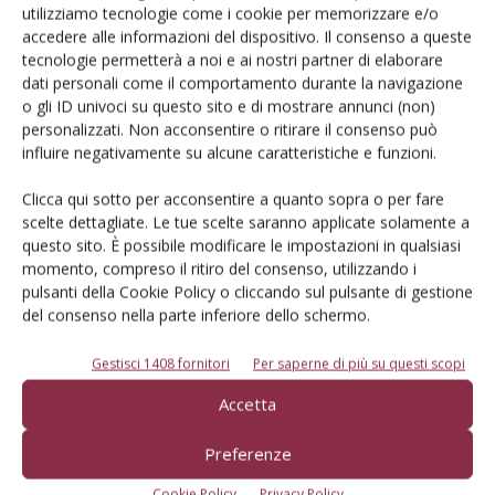
utilizziamo tecnologie come i cookie per memorizzare e/o
accedere alle informazioni del dispositivo. Il consenso a queste
Iscriviti alle nostre newsletter
tecnologie permetterà a noi e ai nostri partner di elaborare
dati personali come il comportamento durante la navigazione
o gli ID univoci su questo sito e di mostrare annunci (non)
personalizzati. Non acconsentire o ritirare il consenso può
influire negativamente su alcune caratteristiche e funzioni.
Clicca qui sotto per acconsentire a quanto sopra o per fare
scelte dettagliate. Le tue scelte saranno applicate solamente a
questo sito. È possibile modificare le impostazioni in qualsiasi
momento, compreso il ritiro del consenso, utilizzando i
pulsanti della Cookie Policy o cliccando sul pulsante di gestione
del consenso nella parte inferiore dello schermo.
Gestisci 1408 fornitori
Per saperne di più su questi scopi
© Tecniche Nuove Spa. Tutti i diritti riservati. Sede legale Via Eritrea 21 -
Accetta
20157 Milano | Codice fiscale, Partita IVA e Iscrizione al Registro delle
imprese di Milano: 00753480151
Preferenze
Registrazione Tribunale di Milano n. 71 del 05/03/2014 (Precedentemente
registrata presso il Tribunale di Bologna n. 6111 del 12/06/1992)
Cookie Policy
Privacy Policy