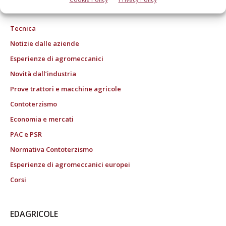
ROC "Poste italiane Spa sped. Abbonamento Postale DL 353/2003 conv. L.
27/02/2004 n. 46, art.1c.1: DCB Bologna" ROC n. 24344 dell'11 marzo 2014
Tecnica
Notizie dalle aziende
Esperienze di agromeccanici
Novità dall’industria
Prove trattori e macchine agricole
Contoterzismo
Economia e mercati
PAC e PSR
Normativa Contoterzismo
Esperienze di agromeccanici europei
Corsi
EDAGRICOLE