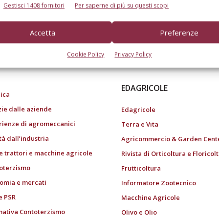
Gestisci 1408 fornitori
Per saperne di più su questi scopi
Accetta
Preferenze
do dell’agricoltura
Cookie Policy
Privacy Policy
EDAGRICOLE
ica
zie dalle aziende
Edagricole
rienze di agromeccanici
Terra e Vita
tà dall’industria
Agricommercio & Garden Cent
e trattori e macchine agricole
Rivista di Orticoltura e Floricol
oterzismo
Frutticoltura
omia e mercati
Informatore Zootecnico
e PSR
Macchine Agricole
ativa Contoterzismo
Olivo e Olio