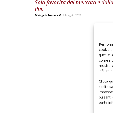
Soia favorita dal mercato e dall
Pac
Di
Angelo Frascarelli
16 Maggio 2022
Per forni
cookie p
queste t
come il 
mostrare
influire
Clicca q
scelte s
impostaz
pulsanti
parte in