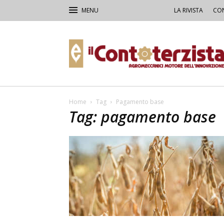
LA RIVISTA
CON
Il
Contoterzista
Home
Tag
Pagamento base
Tag: pagamento base