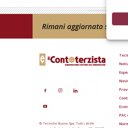
Rimani aggiornato sul mon
Tecn
Noti
Espe
Novi
Prov
Cont
Econ
PAC 
© Tecniche Nuove Spa. Tutti i diritti
Norm