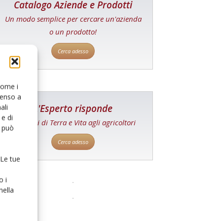
Catalogo Aziende e Prodotti
Un modo semplice per cercare un'azienda
o un prodotto!
Cerca adesso
 come i
senso a
L'Esperto risponde
ali
e di
I consigli di Terra e Vita agli agricoltori
o può
Cerca adesso
 Le tue
o i
nella