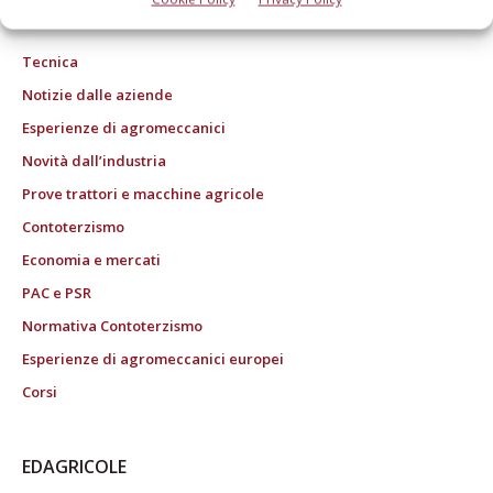
ROC "Poste italiane Spa sped. Abbonamento Postale DL 353/2003 conv. L.
27/02/2004 n. 46, art.1c.1: DCB Bologna" ROC n. 24344 dell'11 marzo 2014
Tecnica
Notizie dalle aziende
Esperienze di agromeccanici
Novità dall’industria
Prove trattori e macchine agricole
Contoterzismo
Economia e mercati
PAC e PSR
Normativa Contoterzismo
Esperienze di agromeccanici europei
Corsi
EDAGRICOLE