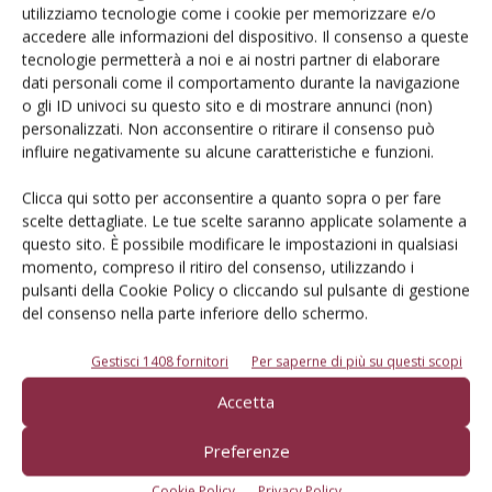
utilizziamo tecnologie come i cookie per memorizzare e/o
accedere alle informazioni del dispositivo. Il consenso a queste
Iscriviti alle nostre newsletter
tecnologie permetterà a noi e ai nostri partner di elaborare
dati personali come il comportamento durante la navigazione
o gli ID univoci su questo sito e di mostrare annunci (non)
personalizzati. Non acconsentire o ritirare il consenso può
influire negativamente su alcune caratteristiche e funzioni.
Clicca qui sotto per acconsentire a quanto sopra o per fare
scelte dettagliate. Le tue scelte saranno applicate solamente a
questo sito. È possibile modificare le impostazioni in qualsiasi
momento, compreso il ritiro del consenso, utilizzando i
pulsanti della Cookie Policy o cliccando sul pulsante di gestione
del consenso nella parte inferiore dello schermo.
Gestisci 1408 fornitori
Per saperne di più su questi scopi
© Tecniche Nuove Spa. Tutti i diritti riservati. Sede legale Via Eritrea 21 -
Accetta
20157 Milano | Codice fiscale, Partita IVA e Iscrizione al Registro delle
imprese di Milano: 00753480151
Preferenze
Registrazione Tribunale di Milano n. 71 del 05/03/2014 (Precedentemente
registrata presso il Tribunale di Bologna n. 6111 del 12/06/1992)
Cookie Policy
Privacy Policy