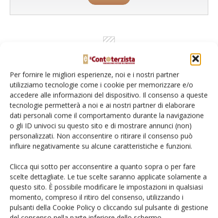
Per fornire le migliori esperienze, noi e i nostri partner
utilizziamo tecnologie come i cookie per memorizzare e/o
accedere alle informazioni del dispositivo. Il consenso a queste
tecnologie permetterà a noi e ai nostri partner di elaborare
dati personali come il comportamento durante la navigazione
o gli ID univoci su questo sito e di mostrare annunci (non)
Rimani aggiornato sul mondo
personalizzati. Non acconsentire o ritirare il consenso può
influire negativamente su alcune caratteristiche e funzioni.
dell’agricoltura
Clicca qui sotto per acconsentire a quanto sopra o per fare
scelte dettagliate. Le tue scelte saranno applicate solamente a
Iscriviti alle nostre newsletter
questo sito. È possibile modificare le impostazioni in qualsiasi
momento, compreso il ritiro del consenso, utilizzando i
pulsanti della Cookie Policy o cliccando sul pulsante di gestione
del consenso nella parte inferiore dello schermo.