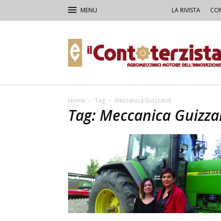
LA RIVISTA
CON
Il
Contoterzista
Home
Tag
Meccanica Guizzardi
Tag: Meccanica Guizza