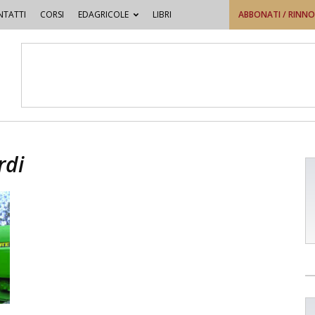
TATTI
CORSI
EDAGRICOLE
LIBRI
ABBONATI / RINN
rdi