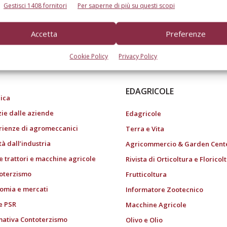
Gestisci 1408 fornitori
Per saperne di più su questi scopi
Accetta
Preferenze
do dell’agricoltura
Cookie Policy
Privacy Policy
EDAGRICOLE
ica
zie dalle aziende
Edagricole
rienze di agromeccanici
Terra e Vita
tà dall’industria
Agricommercio & Garden Cent
e trattori e macchine agricole
Rivista di Orticoltura e Floricol
oterzismo
Frutticoltura
omia e mercati
Informatore Zootecnico
e PSR
Macchine Agricole
ativa Contoterzismo
Olivo e Olio