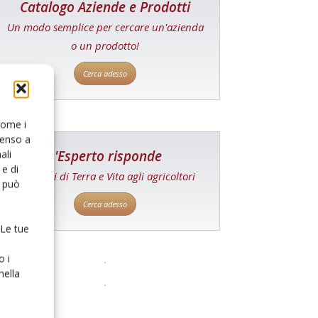
Catalogo Aziende e Prodotti
Un modo semplice per cercare un'azienda
o un prodotto!
Cerca adesso
 come i
senso a
L'Esperto risponde
ali
e di
I consigli di Terra e Vita agli agricoltori
o può
Cerca adesso
 Le tue
o i
nella