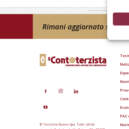
Rimani aggiornato sul mon
Tecn
Noti
Espe
Novi
Prov
Cont
Econ
PAC 
© Tecniche Nuove Spa. Tutti i diritti
Norm