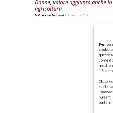
Donne, valore aggiunto anche in
agricoltura
Di
Francesco Bartolozzi
2 Novembre 2018
Per forni
cookie p
queste t
come il 
mostrare
influire
Clicca q
scelte s
impostaz
pulsanti
parte in