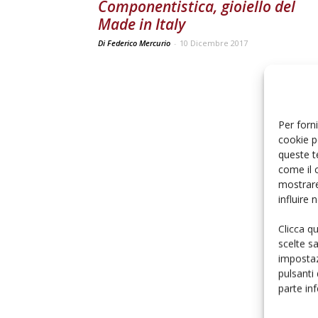
Componentistica, gioiello del
Made in Italy
Di Federico Mercurio
-
10 Dicembre 2017
Per forni
cookie p
queste t
come il 
mostrare
influire
Clicca q
scelte s
impostaz
pulsanti
parte in