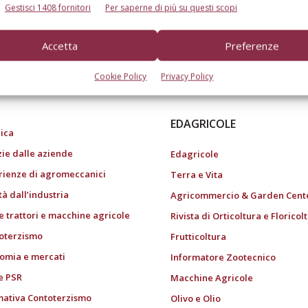
Gestisci 1408 fornitori
Per saperne di più su questi scopi
Accetta
Preferenze
do dell’agricoltura
Cookie Policy
Privacy Policy
EDAGRICOLE
ica
zie dalle aziende
Edagricole
rienze di agromeccanici
Terra e Vita
tà dall’industria
Agricommercio & Garden Cent
e trattori e macchine agricole
Rivista di Orticoltura e Floricol
oterzismo
Frutticoltura
omia e mercati
Informatore Zootecnico
e PSR
Macchine Agricole
ativa Contoterzismo
Olivo e Olio