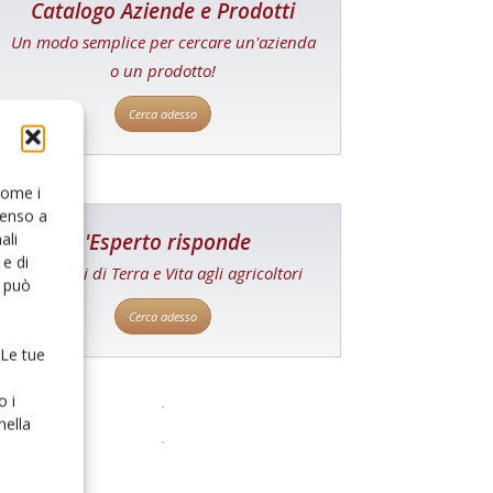
Catalogo Aziende e Prodotti
Un modo semplice per cercare un'azienda
o un prodotto!
Cerca adesso
 come i
senso a
L'Esperto risponde
ali
e di
I consigli di Terra e Vita agli agricoltori
o può
Cerca adesso
 Le tue
o i
nella