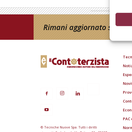
Rimani aggiornato sul mon
Tecn
Noti
Espe
Novi
Prov
Cont
Econ
PAC 
© Tecniche Nuove Spa. Tutti i diritti
Norm