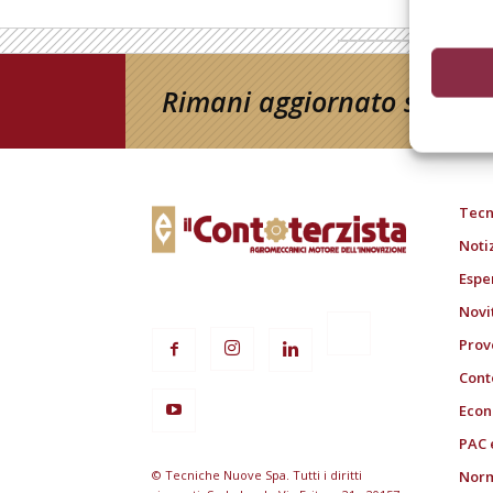
Rimani aggiornato sul mon
Tecn
Noti
Espe
Novi
Prov
Cont
Econ
PAC 
© Tecniche Nuove Spa. Tutti i diritti
Norm