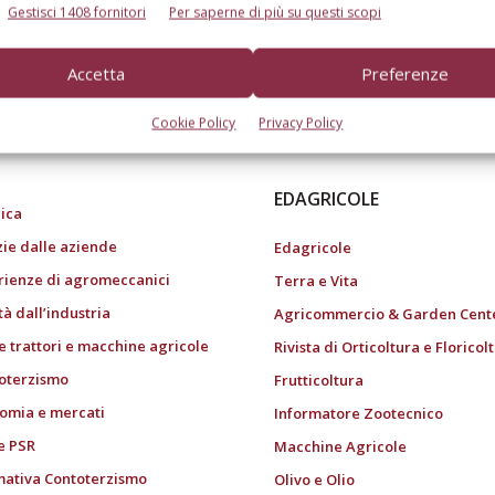
Gestisci 1408 fornitori
Per saperne di più su questi scopi
Accetta
Preferenze
do dell’agricoltura
Cookie Policy
Privacy Policy
EDAGRICOLE
ica
zie dalle aziende
Edagricole
rienze di agromeccanici
Terra e Vita
tà dall’industria
Agricommercio & Garden Cent
e trattori e macchine agricole
Rivista di Orticoltura e Floricol
oterzismo
Frutticoltura
omia e mercati
Informatore Zootecnico
e PSR
Macchine Agricole
ativa Contoterzismo
Olivo e Olio