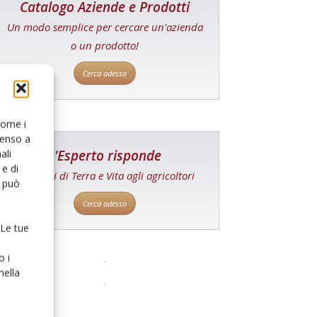
Catalogo Aziende e Prodotti
Un modo semplice per cercare un'azienda
o un prodotto!
Cerca adesso
 come i
senso a
L'Esperto risponde
ali
e di
I consigli di Terra e Vita agli agricoltori
o può
Cerca adesso
 Le tue
o i
nella