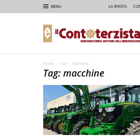
LA RIVISTA
CON
Il
Contoterzista
Home
Tag
Macchine
Tag: macchine