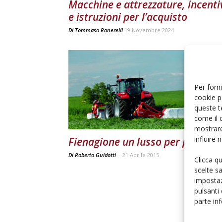
Macchine e attrezzature, incenti
e istruzioni per l’acquisto
Di
Tommaso Ranerelli
19 Novembre 2024
Per forni
cookie p
queste t
come il 
mostrare
influire
Fienagione un lusso per pochi
Di Roberto Guidotti
-
21 Aprile 2015
Clicca q
scelte s
impostaz
pulsanti
parte in