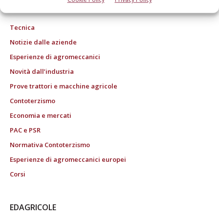
ROC "Poste italiane Spa sped. Abbonamento Postale DL 353/2003 conv. L.
27/02/2004 n. 46, art.1c.1: DCB Bologna" ROC n. 24344 dell'11 marzo 2014
Tecnica
Notizie dalle aziende
Esperienze di agromeccanici
Novità dall’industria
Prove trattori e macchine agricole
Contoterzismo
Economia e mercati
PAC e PSR
Normativa Contoterzismo
Esperienze di agromeccanici europei
Corsi
EDAGRICOLE