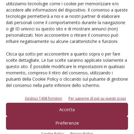
utilizziamo tecnologie come i cookie per memorizzare e/o
accedere alle informazioni del dispositivo. Il consenso a queste
Iscriviti alle nostre newsletter
tecnologie permetterà a noi e ai nostri partner di elaborare
dati personali come il comportamento durante la navigazione
o gli ID univoci su questo sito e di mostrare annunci (non)
personalizzati. Non acconsentire o ritirare il consenso può
influire negativamente su alcune caratteristiche e funzioni.
Clicca qui sotto per acconsentire a quanto sopra o per fare
scelte dettagliate. Le tue scelte saranno applicate solamente a
questo sito. È possibile modificare le impostazioni in qualsiasi
momento, compreso il ritiro del consenso, utilizzando i
pulsanti della Cookie Policy o cliccando sul pulsante di gestione
del consenso nella parte inferiore dello schermo.
Gestisci 1408 fornitori
Per saperne di più su questi scopi
© Tecniche Nuove Spa. Tutti i diritti riservati. Sede legale Via Eritrea 21 -
Accetta
20157 Milano | Codice fiscale, Partita IVA e Iscrizione al Registro delle
imprese di Milano: 00753480151
Preferenze
Registrazione Tribunale di Milano n. 71 del 05/03/2014 (Precedentemente
registrata presso il Tribunale di Bologna n. 6111 del 12/06/1992)
Cookie Policy
Privacy Policy