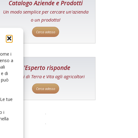
Catalogo Aziende e Prodotti
Un modo semplice per cercare un'azienda
o un prodotto!
Cerca adesso
 come i
senso a
L'Esperto risponde
ali
e di
I consigli di Terra e Vita agli agricoltori
o può
Cerca adesso
 Le tue
o i
nella