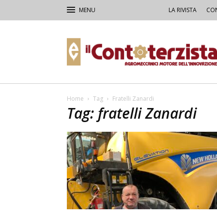
LA RIVISTA
CON
Il
Contoterzista
Home
Tag
Fratelli Zanardi
Tag: fratelli Zanardi