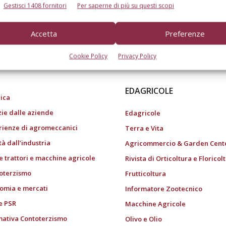
Gestisci 1408 fornitori
Per saperne di più su questi scopi
Accetta
Preferenze
do dell’agricoltura
Cookie Policy
Privacy Policy
EDAGRICOLE
ica
zie dalle aziende
Edagricole
rienze di agromeccanici
Terra e Vita
tà dall’industria
Agricommercio & Garden Cent
e trattori e macchine agricole
Rivista di Orticoltura e Floricol
oterzismo
Frutticoltura
omia e mercati
Informatore Zootecnico
e PSR
Macchine Agricole
ativa Contoterzismo
Olivo e Olio