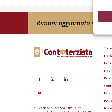
Rimani aggiornato sul mon
Tecn
Noti
Espe
Novi
Prov
Cont
Econ
PAC 
© Tecniche Nuove Spa. Tutti i diritti
Norm