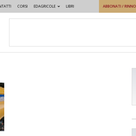
TATTI
CORSI
EDAGRICOLE
LIBRI
ABBONATI / RINN