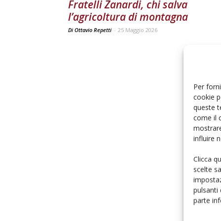
Fratelli Zanardi, chi salva
l’agricoltura di montagna
Di Ottavio Repetti
-
25 Maggio 2026
Per forni
cookie p
queste t
come il 
mostrare
influire
Clicca q
scelte s
impostaz
pulsanti
parte in