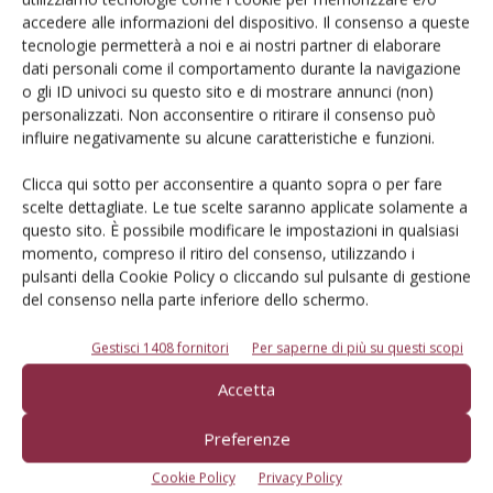
Iscriviti alle nostre newsletter
accedere alle informazioni del dispositivo. Il consenso a queste
tecnologie permetterà a noi e ai nostri partner di elaborare
dati personali come il comportamento durante la navigazione
o gli ID univoci su questo sito e di mostrare annunci (non)
personalizzati. Non acconsentire o ritirare il consenso può
influire negativamente su alcune caratteristiche e funzioni.
Clicca qui sotto per acconsentire a quanto sopra o per fare
scelte dettagliate. Le tue scelte saranno applicate solamente a
questo sito. È possibile modificare le impostazioni in qualsiasi
momento, compreso il ritiro del consenso, utilizzando i
pulsanti della Cookie Policy o cliccando sul pulsante di gestione
del consenso nella parte inferiore dello schermo.
Gestisci 1408 fornitori
Per saperne di più su questi scopi
© Tecniche Nuove Spa. Tutti i diritti riservati. Sede legale Via Eritrea 21 -
Accetta
20157 Milano | Codice fiscale, Partita IVA e Iscrizione al Registro delle
imprese di Milano: 00753480151
Registrazione Tribunale di Milano n. 71 del 05/03/2014 (Precedentemente
Preferenze
registrata presso il Tribunale di Bologna n. 6111 del 12/06/1992)
ROC "Poste italiane Spa sped. Abbonamento Postale DL 353/2003 conv. L.
Cookie Policy
Privacy Policy
27/02/2004 n. 46, art.1c.1: DCB Bologna" ROC n. 24344 dell'11 marzo 2014