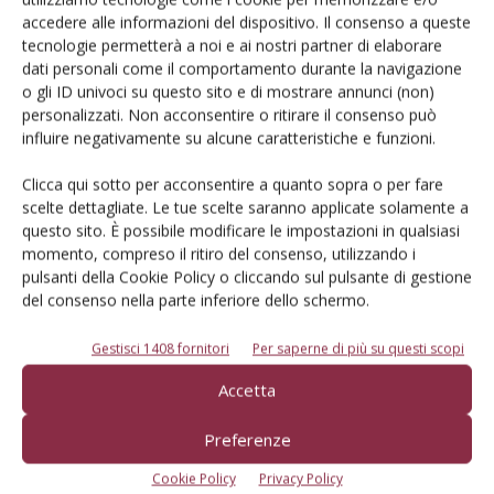
Iscriviti alle nostre newsletter
accedere alle informazioni del dispositivo. Il consenso a queste
tecnologie permetterà a noi e ai nostri partner di elaborare
dati personali come il comportamento durante la navigazione
o gli ID univoci su questo sito e di mostrare annunci (non)
personalizzati. Non acconsentire o ritirare il consenso può
influire negativamente su alcune caratteristiche e funzioni.
Clicca qui sotto per acconsentire a quanto sopra o per fare
scelte dettagliate. Le tue scelte saranno applicate solamente a
questo sito. È possibile modificare le impostazioni in qualsiasi
momento, compreso il ritiro del consenso, utilizzando i
pulsanti della Cookie Policy o cliccando sul pulsante di gestione
del consenso nella parte inferiore dello schermo.
Gestisci 1408 fornitori
Per saperne di più su questi scopi
© Tecniche Nuove Spa. Tutti i diritti riservati. Sede legale Via Eritrea 21 -
Accetta
20157 Milano | Codice fiscale, Partita IVA e Iscrizione al Registro delle
imprese di Milano: 00753480151
Registrazione Tribunale di Milano n. 71 del 05/03/2014 (Precedentemente
Preferenze
registrata presso il Tribunale di Bologna n. 6111 del 12/06/1992)
ROC "Poste italiane Spa sped. Abbonamento Postale DL 353/2003 conv. L.
Cookie Policy
Privacy Policy
27/02/2004 n. 46, art.1c.1: DCB Bologna" ROC n. 24344 dell'11 marzo 2014