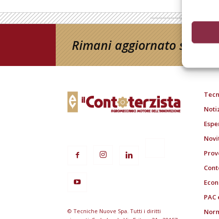
Rimani aggiornato sul mon
Tecn
Noti
Espe
Novi
Prov
Cont
Econ
PAC 
© Tecniche Nuove Spa. Tutti i diritti
Norm