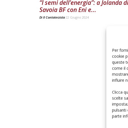
“I semi dell’energia”: a Jolanda d
Savoia BF con Eni e...
Di
Il Contoterzista
22 Giugno 2024
Per forni
cookie p
queste t
come il 
mostrare
influire
Clicca q
scelte s
impostaz
pulsanti
parte in