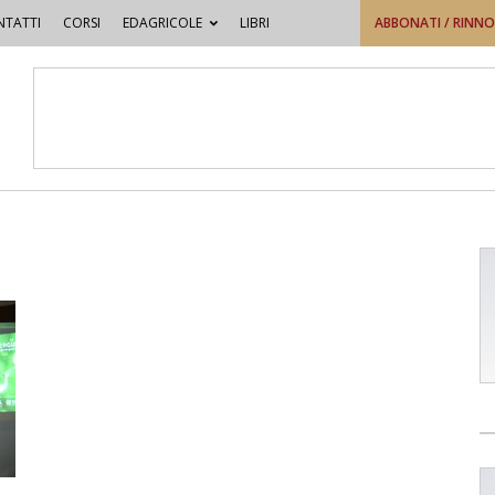
TATTI
CORSI
EDAGRICOLE
LIBRI
ABBONATI / RINN