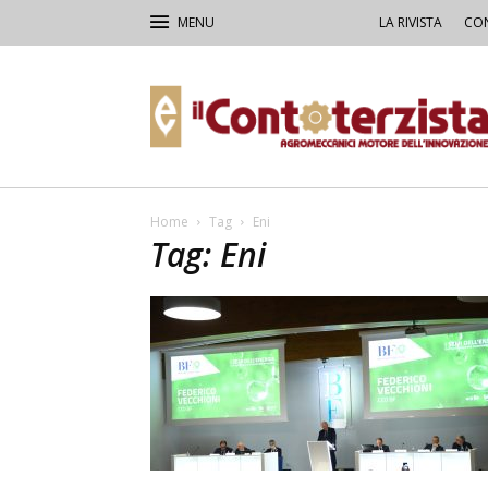
LA RIVISTA
CON
Il
Contoterzista
Home
Tag
Eni
Tag: Eni