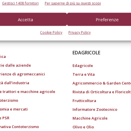
Gestisci 1408 fornitori
Per saperne di più su questi scopi
Accetta
Preferenze
do dell’agricoltura
Cookie Policy
Privacy Policy
EDAGRICOLE
ica
zie dalle aziende
Edagricole
rienze di agromeccanici
Terra e Vita
tà dall’industria
Agricommercio & Garden Cent
e trattori e macchine agricole
Rivista di Orticoltura e Floricol
oterzismo
Frutticoltura
omia e mercati
Informatore Zootecnico
e PSR
Macchine Agricole
ativa Contoterzismo
Olivo e Olio