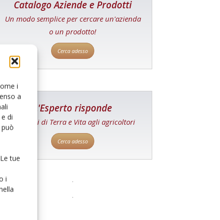
Catalogo Aziende e Prodotti
Un modo semplice per cercare un'azienda
o un prodotto!
Cerca adesso
 come i
senso a
L'Esperto risponde
ali
e di
I consigli di Terra e Vita agli agricoltori
o può
Cerca adesso
 Le tue
o i
nella