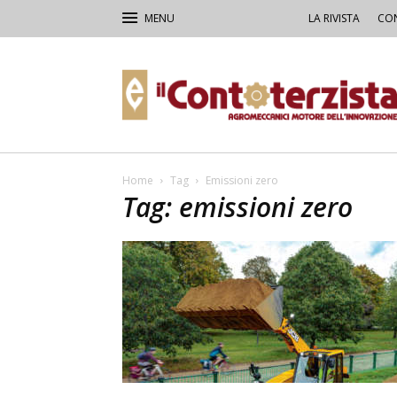
LA RIVISTA
CON
Il
Contoterzista
Home
Tag
Emissioni zero
Tag: emissioni zero