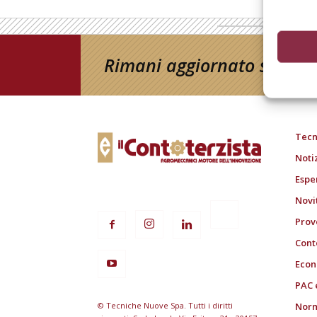
Rimani aggiornato sul mon
Tecn
Noti
Espe
Novi
Prov
Cont
Econ
PAC 
© Tecniche Nuove Spa. Tutti i diritti
Norm