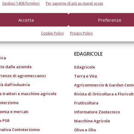
Gestisci 1408 fornitori
Per saperne di più su questi scopi
Accetta
Preferenze
do dell’agricoltura
Cookie Policy
Privacy Policy
EDAGRICOLE
ica
zie dalle aziende
Edagricole
rienze di agromeccanici
Terra e Vita
tà dall’industria
Agricommercio & Garden Cent
e trattori e macchine agricole
Rivista di Orticoltura e Floricol
oterzismo
Frutticoltura
omia e mercati
Informatore Zootecnico
e PSR
Macchine Agricole
ativa Contoterzismo
Olivo e Olio