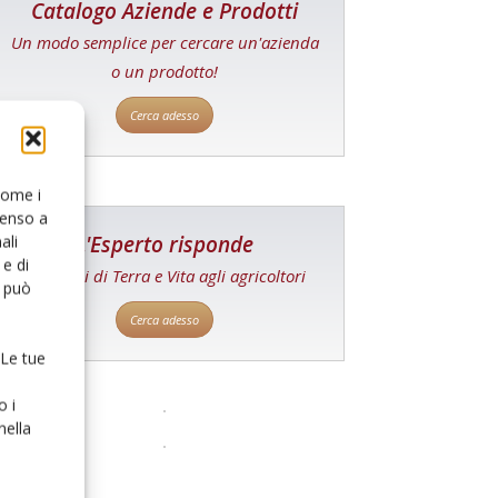
Catalogo Aziende e Prodotti
Un modo semplice per cercare un'azienda
o un prodotto!
Cerca adesso
 come i
senso a
L'Esperto risponde
ali
e di
I consigli di Terra e Vita agli agricoltori
o può
Cerca adesso
 Le tue
o i
nella