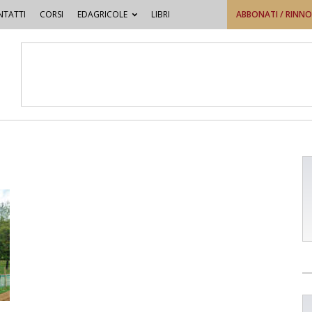
TATTI
CORSI
EDAGRICOLE
LIBRI
ABBONATI / RINN