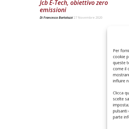
Jcb E-Tech, obiettivo zero
emissioni
Di
Francesco Bartolozzi
27 Novembre 2020
Per forni
cookie p
queste t
come il 
mostrare
influire
Clicca q
scelte s
impostaz
pulsanti
parte in