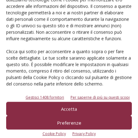
Iscriviti alle nostre newsletter
accedere alle informazioni del dispositivo. Il consenso a queste
tecnologie permetterà a noi e ai nostri partner di elaborare
dati personali come il comportamento durante la navigazione
o gli ID univoci su questo sito e di mostrare annunci (non)
personalizzati. Non acconsentire o ritirare il consenso può
influire negativamente su alcune caratteristiche e funzioni.
Clicca qui sotto per acconsentire a quanto sopra o per fare
scelte dettagliate. Le tue scelte saranno applicate solamente a
questo sito. È possibile modificare le impostazioni in qualsiasi
momento, compreso il ritiro del consenso, utilizzando i
pulsanti della Cookie Policy o cliccando sul pulsante di gestione
del consenso nella parte inferiore dello schermo.
Gestisci 1408 fornitori
Per saperne di più su questi scopi
© Tecniche Nuove Spa. Tutti i diritti riservati. Sede legale Via Eritrea 21 -
Accetta
20157 Milano | Codice fiscale, Partita IVA e Iscrizione al Registro delle
imprese di Milano: 00753480151
Registrazione Tribunale di Milano n. 71 del 05/03/2014 (Precedentemente
Preferenze
registrata presso il Tribunale di Bologna n. 6111 del 12/06/1992)
ROC "Poste italiane Spa sped. Abbonamento Postale DL 353/2003 conv. L.
Cookie Policy
Privacy Policy
27/02/2004 n. 46, art.1c.1: DCB Bologna" ROC n. 24344 dell'11 marzo 2014