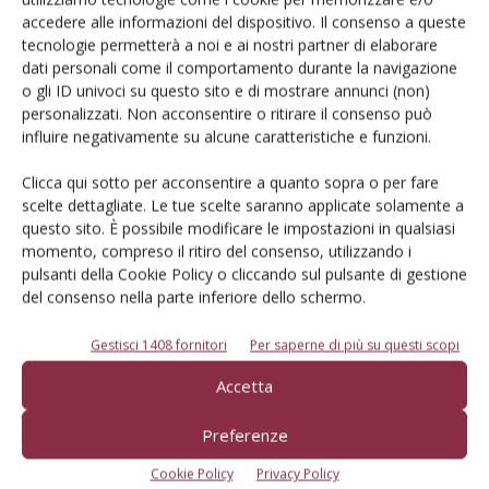
Iscriviti alle nostre newsletter
accedere alle informazioni del dispositivo. Il consenso a queste
tecnologie permetterà a noi e ai nostri partner di elaborare
dati personali come il comportamento durante la navigazione
o gli ID univoci su questo sito e di mostrare annunci (non)
personalizzati. Non acconsentire o ritirare il consenso può
influire negativamente su alcune caratteristiche e funzioni.
Clicca qui sotto per acconsentire a quanto sopra o per fare
scelte dettagliate. Le tue scelte saranno applicate solamente a
questo sito. È possibile modificare le impostazioni in qualsiasi
momento, compreso il ritiro del consenso, utilizzando i
pulsanti della Cookie Policy o cliccando sul pulsante di gestione
del consenso nella parte inferiore dello schermo.
Gestisci 1408 fornitori
Per saperne di più su questi scopi
© Tecniche Nuove Spa. Tutti i diritti riservati. Sede legale Via Eritrea 21 -
Accetta
20157 Milano | Codice fiscale, Partita IVA e Iscrizione al Registro delle
imprese di Milano: 00753480151
Registrazione Tribunale di Milano n. 71 del 05/03/2014 (Precedentemente
Preferenze
registrata presso il Tribunale di Bologna n. 6111 del 12/06/1992)
ROC "Poste italiane Spa sped. Abbonamento Postale DL 353/2003 conv. L.
Cookie Policy
Privacy Policy
27/02/2004 n. 46, art.1c.1: DCB Bologna" ROC n. 24344 dell'11 marzo 2014