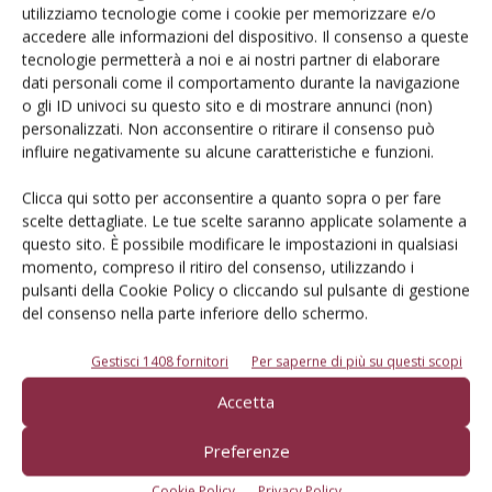
utilizziamo tecnologie come i cookie per memorizzare e/o
accedere alle informazioni del dispositivo. Il consenso a queste
Iscriviti alle nostre newsletter
tecnologie permetterà a noi e ai nostri partner di elaborare
dati personali come il comportamento durante la navigazione
o gli ID univoci su questo sito e di mostrare annunci (non)
personalizzati. Non acconsentire o ritirare il consenso può
influire negativamente su alcune caratteristiche e funzioni.
Clicca qui sotto per acconsentire a quanto sopra o per fare
scelte dettagliate. Le tue scelte saranno applicate solamente a
questo sito. È possibile modificare le impostazioni in qualsiasi
momento, compreso il ritiro del consenso, utilizzando i
pulsanti della Cookie Policy o cliccando sul pulsante di gestione
del consenso nella parte inferiore dello schermo.
Gestisci 1408 fornitori
Per saperne di più su questi scopi
© Tecniche Nuove Spa. Tutti i diritti riservati. Sede legale Via Eritrea 21 -
Accetta
20157 Milano | Codice fiscale, Partita IVA e Iscrizione al Registro delle
imprese di Milano: 00753480151
Preferenze
Registrazione Tribunale di Milano n. 71 del 05/03/2014 (Precedentemente
registrata presso il Tribunale di Bologna n. 6111 del 12/06/1992)
Cookie Policy
Privacy Policy