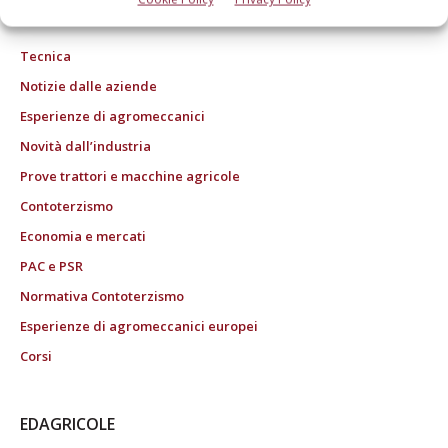
ROC "Poste italiane Spa sped. Abbonamento Postale DL 353/2003 conv. L.
27/02/2004 n. 46, art.1c.1: DCB Bologna" ROC n. 24344 dell'11 marzo 2014
Tecnica
Notizie dalle aziende
Esperienze di agromeccanici
Novità dall’industria
Prove trattori e macchine agricole
Contoterzismo
Economia e mercati
PAC e PSR
Normativa Contoterzismo
Esperienze di agromeccanici europei
Corsi
EDAGRICOLE