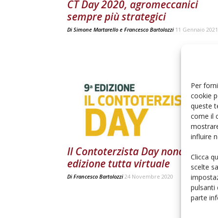
CT Day 2020, agromeccanici
sempre più strategici
Di
Simone Martarello e Francesco Bartolozzi
11 Gennaio 2021
Per forni
cookie p
queste t
come il 
mostrare
influire
Il Contoterzista Day nona
Clicca q
edizione tutta virtuale
scelte s
impostaz
Di
Francesco Bartolozzi
24 Novembre 2020
pulsanti
parte in