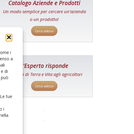
Catalogo Aziende e Prodotti
Un modo semplice per cercare un'azienda
o un prodotto!
Cerca adesso
 come i
senso a
L'Esperto risponde
ali
e di
I consigli di Terra e Vita agli agricoltori
o può
Cerca adesso
 Le tue
o i
nella