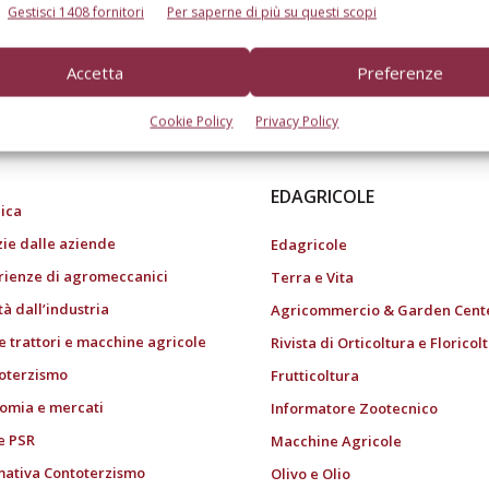
Gestisci 1408 fornitori
Per saperne di più su questi scopi
Accetta
Preferenze
do dell’agricoltura
Cookie Policy
Privacy Policy
EDAGRICOLE
ica
zie dalle aziende
Edagricole
rienze di agromeccanici
Terra e Vita
tà dall’industria
Agricommercio & Garden Cent
e trattori e macchine agricole
Rivista di Orticoltura e Floricol
oterzismo
Frutticoltura
omia e mercati
Informatore Zootecnico
e PSR
Macchine Agricole
ativa Contoterzismo
Olivo e Olio