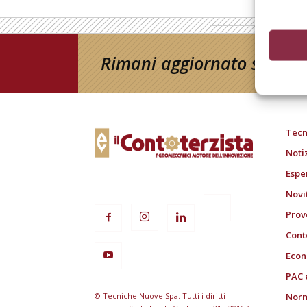
Rimani aggiornato sul mon
Tecn
Noti
Espe
Novi
Prov
Cont
Econ
PAC 
© Tecniche Nuove Spa. Tutti i diritti
Norm