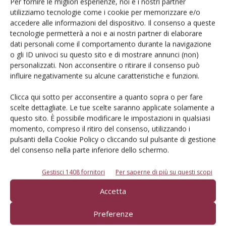
dell’agricoltura
Per fornire le migliori esperienze, noi e i nostri partner
utilizziamo tecnologie come i cookie per memorizzare e/o
accedere alle informazioni del dispositivo. Il consenso a queste
tecnologie permetterà a noi e ai nostri partner di elaborare
Iscriviti alle nostre newsletter
dati personali come il comportamento durante la navigazione
o gli ID univoci su questo sito e di mostrare annunci (non)
personalizzati. Non acconsentire o ritirare il consenso può
influire negativamente su alcune caratteristiche e funzioni.
Clicca qui sotto per acconsentire a quanto sopra o per fare
scelte dettagliate. Le tue scelte saranno applicate solamente a
questo sito. È possibile modificare le impostazioni in qualsiasi
momento, compreso il ritiro del consenso, utilizzando i
pulsanti della Cookie Policy o cliccando sul pulsante di gestione
del consenso nella parte inferiore dello schermo.
Gestisci 1408 fornitori
Per saperne di più su questi scopi
Accetta
© Tecniche Nuove Spa. Tutti i diritti riservati. Sede legale Via Eritrea 21 -
20157 Milano | Codice fiscale, Partita IVA e Iscrizione al Registro delle
imprese di Milano: 00753480151
Preferenze
Registrazione Tribunale di Milano n. 71 del 05/03/2014 (Precedentemente