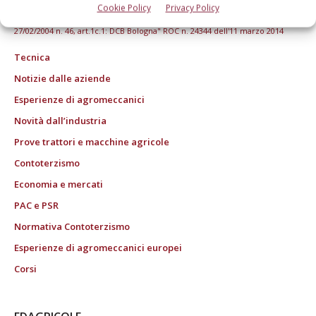
registrata presso il Tribunale di Bologna n. 6111 del 12/06/1992)
Cookie Policy
Privacy Policy
ROC "Poste italiane Spa sped. Abbonamento Postale DL 353/2003 conv. L.
27/02/2004 n. 46, art.1c.1: DCB Bologna" ROC n. 24344 dell'11 marzo 2014
Tecnica
Notizie dalle aziende
Esperienze di agromeccanici
Novità dall’industria
Prove trattori e macchine agricole
Contoterzismo
Economia e mercati
PAC e PSR
Normativa Contoterzismo
Esperienze di agromeccanici europei
Corsi