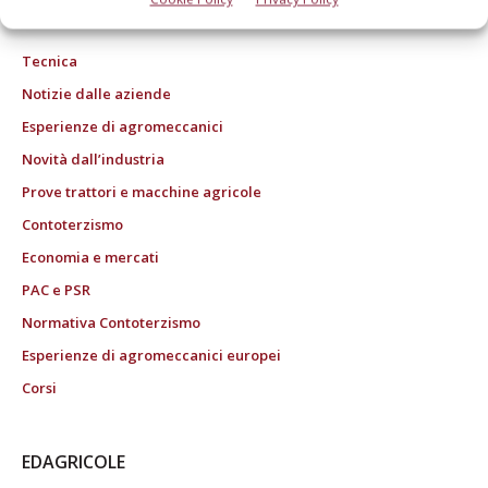
ROC "Poste italiane Spa sped. Abbonamento Postale DL 353/2003 conv. L.
27/02/2004 n. 46, art.1c.1: DCB Bologna" ROC n. 24344 dell'11 marzo 2014
Tecnica
Notizie dalle aziende
Esperienze di agromeccanici
Novità dall’industria
Prove trattori e macchine agricole
Contoterzismo
Economia e mercati
PAC e PSR
Normativa Contoterzismo
Esperienze di agromeccanici europei
Corsi
EDAGRICOLE