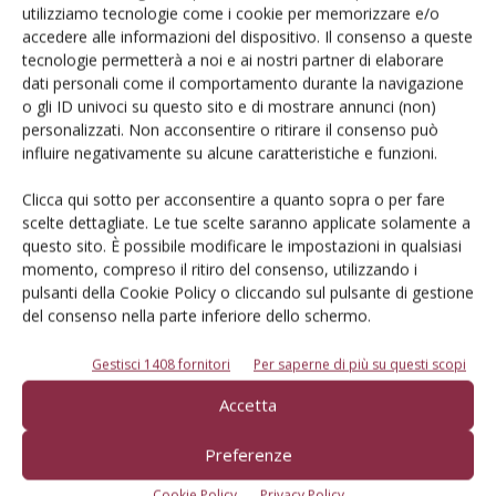
utilizziamo tecnologie come i cookie per memorizzare e/o
accedere alle informazioni del dispositivo. Il consenso a queste
Iscriviti alle nostre newsletter
tecnologie permetterà a noi e ai nostri partner di elaborare
dati personali come il comportamento durante la navigazione
o gli ID univoci su questo sito e di mostrare annunci (non)
personalizzati. Non acconsentire o ritirare il consenso può
influire negativamente su alcune caratteristiche e funzioni.
Clicca qui sotto per acconsentire a quanto sopra o per fare
scelte dettagliate. Le tue scelte saranno applicate solamente a
questo sito. È possibile modificare le impostazioni in qualsiasi
momento, compreso il ritiro del consenso, utilizzando i
pulsanti della Cookie Policy o cliccando sul pulsante di gestione
del consenso nella parte inferiore dello schermo.
Gestisci 1408 fornitori
Per saperne di più su questi scopi
© Tecniche Nuove Spa. Tutti i diritti riservati. Sede legale Via Eritrea 21 -
Accetta
20157 Milano | Codice fiscale, Partita IVA e Iscrizione al Registro delle
imprese di Milano: 00753480151
Preferenze
Registrazione Tribunale di Milano n. 71 del 05/03/2014 (Precedentemente
registrata presso il Tribunale di Bologna n. 6111 del 12/06/1992)
Cookie Policy
Privacy Policy