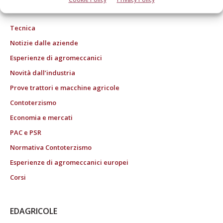
ROC "Poste italiane Spa sped. Abbonamento Postale DL 353/2003 conv. L.
27/02/2004 n. 46, art.1c.1: DCB Bologna" ROC n. 24344 dell'11 marzo 2014
Tecnica
Notizie dalle aziende
Esperienze di agromeccanici
Novità dall’industria
Prove trattori e macchine agricole
Contoterzismo
Economia e mercati
PAC e PSR
Normativa Contoterzismo
Esperienze di agromeccanici europei
Corsi
EDAGRICOLE