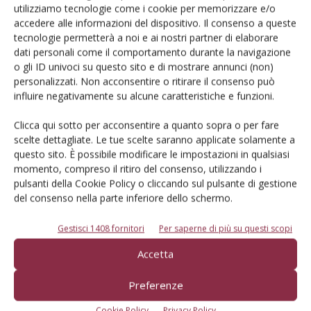
utilizziamo tecnologie come i cookie per memorizzare e/o
accedere alle informazioni del dispositivo. Il consenso a queste
Iscriviti alle nostre newsletter
tecnologie permetterà a noi e ai nostri partner di elaborare
dati personali come il comportamento durante la navigazione
o gli ID univoci su questo sito e di mostrare annunci (non)
personalizzati. Non acconsentire o ritirare il consenso può
influire negativamente su alcune caratteristiche e funzioni.
Clicca qui sotto per acconsentire a quanto sopra o per fare
scelte dettagliate. Le tue scelte saranno applicate solamente a
questo sito. È possibile modificare le impostazioni in qualsiasi
momento, compreso il ritiro del consenso, utilizzando i
pulsanti della Cookie Policy o cliccando sul pulsante di gestione
del consenso nella parte inferiore dello schermo.
Gestisci 1408 fornitori
Per saperne di più su questi scopi
© Tecniche Nuove Spa. Tutti i diritti riservati. Sede legale Via Eritrea 21 -
Accetta
20157 Milano | Codice fiscale, Partita IVA e Iscrizione al Registro delle
imprese di Milano: 00753480151
Preferenze
Registrazione Tribunale di Milano n. 71 del 05/03/2014 (Precedentemente
registrata presso il Tribunale di Bologna n. 6111 del 12/06/1992)
Cookie Policy
Privacy Policy