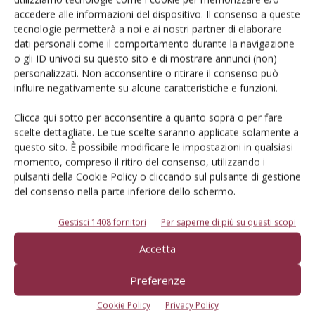
Iscriviti alle nostre newsletter
accedere alle informazioni del dispositivo. Il consenso a queste
tecnologie permetterà a noi e ai nostri partner di elaborare
dati personali come il comportamento durante la navigazione
o gli ID univoci su questo sito e di mostrare annunci (non)
personalizzati. Non acconsentire o ritirare il consenso può
influire negativamente su alcune caratteristiche e funzioni.
Clicca qui sotto per acconsentire a quanto sopra o per fare
scelte dettagliate. Le tue scelte saranno applicate solamente a
questo sito. È possibile modificare le impostazioni in qualsiasi
momento, compreso il ritiro del consenso, utilizzando i
pulsanti della Cookie Policy o cliccando sul pulsante di gestione
del consenso nella parte inferiore dello schermo.
Gestisci 1408 fornitori
Per saperne di più su questi scopi
© Tecniche Nuove Spa. Tutti i diritti riservati. Sede legale Via Eritrea 21 -
Accetta
20157 Milano | Codice fiscale, Partita IVA e Iscrizione al Registro delle
imprese di Milano: 00753480151
Registrazione Tribunale di Milano n. 71 del 05/03/2014 (Precedentemente
Preferenze
registrata presso il Tribunale di Bologna n. 6111 del 12/06/1992)
ROC "Poste italiane Spa sped. Abbonamento Postale DL 353/2003 conv. L.
Cookie Policy
Privacy Policy
27/02/2004 n. 46, art.1c.1: DCB Bologna" ROC n. 24344 dell'11 marzo 2014