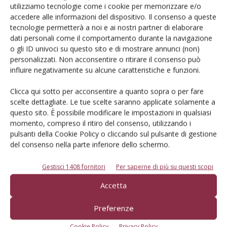
utilizziamo tecnologie come i cookie per memorizzare e/o
accedere alle informazioni del dispositivo. Il consenso a queste
Iscriviti alle nostre newsletter
tecnologie permetterà a noi e ai nostri partner di elaborare
dati personali come il comportamento durante la navigazione
o gli ID univoci su questo sito e di mostrare annunci (non)
personalizzati. Non acconsentire o ritirare il consenso può
influire negativamente su alcune caratteristiche e funzioni.
Clicca qui sotto per acconsentire a quanto sopra o per fare
scelte dettagliate. Le tue scelte saranno applicate solamente a
questo sito. È possibile modificare le impostazioni in qualsiasi
momento, compreso il ritiro del consenso, utilizzando i
pulsanti della Cookie Policy o cliccando sul pulsante di gestione
del consenso nella parte inferiore dello schermo.
Gestisci 1408 fornitori
Per saperne di più su questi scopi
© Tecniche Nuove Spa. Tutti i diritti riservati. Sede legale Via Eritrea 21 -
Accetta
20157 Milano | Codice fiscale, Partita IVA e Iscrizione al Registro delle
imprese di Milano: 00753480151
Preferenze
Registrazione Tribunale di Milano n. 71 del 05/03/2014 (Precedentemente
registrata presso il Tribunale di Bologna n. 6111 del 12/06/1992)
Cookie Policy
Privacy Policy