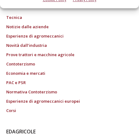
ROC "Poste italiane Spa sped. Abbonamento Postale DL 353/2003 conv. L.
27/02/2004 n. 46, art.1c.1: DCB Bologna" ROC n. 24344 dell'11 marzo 2014
Tecnica
Notizie dalle aziende
Esperienze di agromeccanici
Novità dall’industria
Prove trattori e macchine agricole
Contoterzismo
Economia e mercati
PAC e PSR
Normativa Contoterzismo
Esperienze di agromeccanici europei
Corsi
EDAGRICOLE