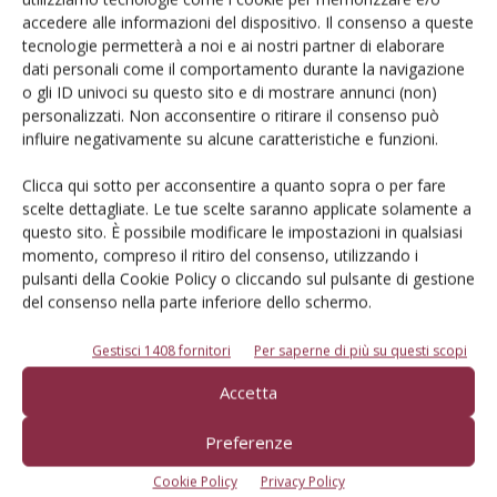
Iscriviti alle nostre newsletter
accedere alle informazioni del dispositivo. Il consenso a queste
tecnologie permetterà a noi e ai nostri partner di elaborare
dati personali come il comportamento durante la navigazione
o gli ID univoci su questo sito e di mostrare annunci (non)
personalizzati. Non acconsentire o ritirare il consenso può
influire negativamente su alcune caratteristiche e funzioni.
Clicca qui sotto per acconsentire a quanto sopra o per fare
scelte dettagliate. Le tue scelte saranno applicate solamente a
questo sito. È possibile modificare le impostazioni in qualsiasi
momento, compreso il ritiro del consenso, utilizzando i
pulsanti della Cookie Policy o cliccando sul pulsante di gestione
del consenso nella parte inferiore dello schermo.
Gestisci 1408 fornitori
Per saperne di più su questi scopi
© Tecniche Nuove Spa. Tutti i diritti riservati. Sede legale Via Eritrea 21 -
Accetta
20157 Milano | Codice fiscale, Partita IVA e Iscrizione al Registro delle
imprese di Milano: 00753480151
Registrazione Tribunale di Milano n. 71 del 05/03/2014 (Precedentemente
Preferenze
registrata presso il Tribunale di Bologna n. 6111 del 12/06/1992)
ROC "Poste italiane Spa sped. Abbonamento Postale DL 353/2003 conv. L.
Cookie Policy
Privacy Policy
27/02/2004 n. 46, art.1c.1: DCB Bologna" ROC n. 24344 dell'11 marzo 2014