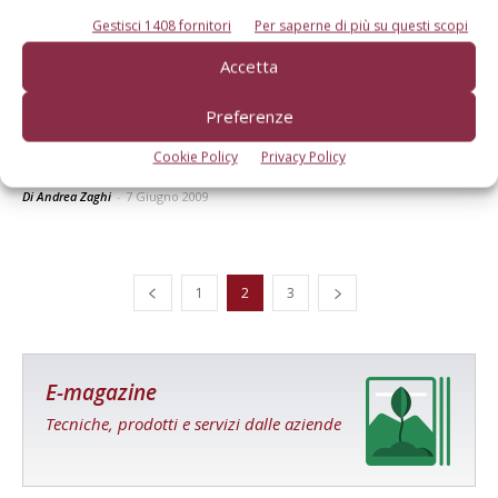
Gestisci 1408 fornitori
Per saperne di più su questi scopi
Accetta
Preferenze
Cookie Policy
Privacy Policy
I conti in tasca al business del biogas
Di Andrea Zaghi
-
7 Giugno 2009
1
2
3
E-magazine
Tecniche, prodotti e servizi dalle aziende