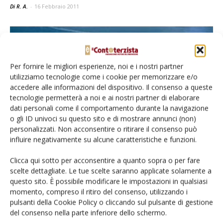
Di R. A.
-
16 Febbraio 2011
Per fornire le migliori esperienze, noi e i nostri partner
utilizziamo tecnologie come i cookie per memorizzare e/o
accedere alle informazioni del dispositivo. Il consenso a queste
tecnologie permetterà a noi e ai nostri partner di elaborare
dati personali come il comportamento durante la navigazione
o gli ID univoci su questo sito e di mostrare annunci (non)
personalizzati. Non acconsentire o ritirare il consenso può
Agromeccanici uniti in Europa:
influire negativamente su alcune caratteristiche e funzioni.
contoterzisti motore dell’innovazione
Clicca qui sotto per acconsentire a quanto sopra o per fare
Di Gianni Gnudi - Terra e Vita
-
15 Febbraio 2010
scelte dettagliate. Le tue scelte saranno applicate solamente a
questo sito. È possibile modificare le impostazioni in qualsiasi
momento, compreso il ritiro del consenso, utilizzando i
pulsanti della Cookie Policy o cliccando sul pulsante di gestione
del consenso nella parte inferiore dello schermo.