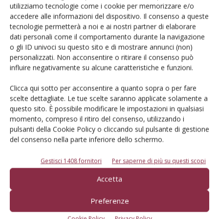
utilizziamo tecnologie come i cookie per memorizzare e/o
accedere alle informazioni del dispositivo. Il consenso a queste
Iscriviti alle nostre newsletter
tecnologie permetterà a noi e ai nostri partner di elaborare
dati personali come il comportamento durante la navigazione
o gli ID univoci su questo sito e di mostrare annunci (non)
personalizzati. Non acconsentire o ritirare il consenso può
influire negativamente su alcune caratteristiche e funzioni.
Clicca qui sotto per acconsentire a quanto sopra o per fare
scelte dettagliate. Le tue scelte saranno applicate solamente a
questo sito. È possibile modificare le impostazioni in qualsiasi
momento, compreso il ritiro del consenso, utilizzando i
pulsanti della Cookie Policy o cliccando sul pulsante di gestione
del consenso nella parte inferiore dello schermo.
Gestisci 1408 fornitori
Per saperne di più su questi scopi
© Tecniche Nuove Spa. Tutti i diritti riservati. Sede legale Via Eritrea 21 -
Accetta
20157 Milano | Codice fiscale, Partita IVA e Iscrizione al Registro delle
imprese di Milano: 00753480151
Preferenze
Registrazione Tribunale di Milano n. 71 del 05/03/2014 (Precedentemente
registrata presso il Tribunale di Bologna n. 6111 del 12/06/1992)
Cookie Policy
Privacy Policy