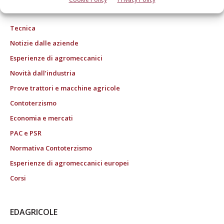
ROC "Poste italiane Spa sped. Abbonamento Postale DL 353/2003 conv. L.
27/02/2004 n. 46, art.1c.1: DCB Bologna" ROC n. 24344 dell'11 marzo 2014
Tecnica
Notizie dalle aziende
Esperienze di agromeccanici
Novità dall’industria
Prove trattori e macchine agricole
Contoterzismo
Economia e mercati
PAC e PSR
Normativa Contoterzismo
Esperienze di agromeccanici europei
Corsi
EDAGRICOLE