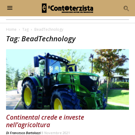
Home
Tag
BeadTechnology
Tag: BeadTechnology
Continental crede e investe
nell’agricoltura
Di
Francesco Bartolozzi
8 Novembre 2021