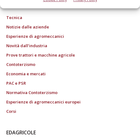
ROC "Poste italiane Spa sped. Abbonamento Postale DL 353/2003 conv. L.
27/02/2004 n. 46, art.1c.1: DCB Bologna" ROC n. 24344 dell'11 marzo 2014
Tecnica
Notizie dalle aziende
Esperienze di agromeccanici
Novità dall’industria
Prove trattori e macchine agricole
Contoterzismo
Economia e mercati
PAC e PSR
Normativa Contoterzismo
Esperienze di agromeccanici europei
Corsi
EDAGRICOLE