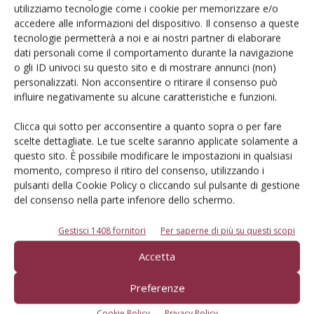
utilizziamo tecnologie come i cookie per memorizzare e/o
accedere alle informazioni del dispositivo. Il consenso a queste
Iscriviti alle nostre newsletter
tecnologie permetterà a noi e ai nostri partner di elaborare
dati personali come il comportamento durante la navigazione
o gli ID univoci su questo sito e di mostrare annunci (non)
personalizzati. Non acconsentire o ritirare il consenso può
influire negativamente su alcune caratteristiche e funzioni.
Clicca qui sotto per acconsentire a quanto sopra o per fare
scelte dettagliate. Le tue scelte saranno applicate solamente a
questo sito. È possibile modificare le impostazioni in qualsiasi
momento, compreso il ritiro del consenso, utilizzando i
pulsanti della Cookie Policy o cliccando sul pulsante di gestione
del consenso nella parte inferiore dello schermo.
Gestisci 1408 fornitori
Per saperne di più su questi scopi
© Tecniche Nuove Spa. Tutti i diritti riservati. Sede legale Via Eritrea 21 -
Accetta
20157 Milano | Codice fiscale, Partita IVA e Iscrizione al Registro delle
imprese di Milano: 00753480151
Preferenze
Registrazione Tribunale di Milano n. 71 del 05/03/2014 (Precedentemente
registrata presso il Tribunale di Bologna n. 6111 del 12/06/1992)
Cookie Policy
Privacy Policy