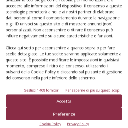
Iscriviti alle nostre newsletter
accedere alle informazioni del dispositivo. Il consenso a queste
tecnologie permetterà a noi e ai nostri partner di elaborare
dati personali come il comportamento durante la navigazione
o gli ID univoci su questo sito e di mostrare annunci (non)
personalizzati. Non acconsentire o ritirare il consenso può
influire negativamente su alcune caratteristiche e funzioni.
Clicca qui sotto per acconsentire a quanto sopra o per fare
scelte dettagliate. Le tue scelte saranno applicate solamente a
questo sito. È possibile modificare le impostazioni in qualsiasi
momento, compreso il ritiro del consenso, utilizzando i
pulsanti della Cookie Policy o cliccando sul pulsante di gestione
del consenso nella parte inferiore dello schermo.
Gestisci 1408 fornitori
Per saperne di più su questi scopi
© Tecniche Nuove Spa. Tutti i diritti riservati. Sede legale Via Eritrea 21 -
Accetta
20157 Milano | Codice fiscale, Partita IVA e Iscrizione al Registro delle
imprese di Milano: 00753480151
Registrazione Tribunale di Milano n. 71 del 05/03/2014 (Precedentemente
Preferenze
registrata presso il Tribunale di Bologna n. 6111 del 12/06/1992)
ROC "Poste italiane Spa sped. Abbonamento Postale DL 353/2003 conv. L.
Cookie Policy
Privacy Policy
27/02/2004 n. 46, art.1c.1: DCB Bologna" ROC n. 24344 dell'11 marzo 2014