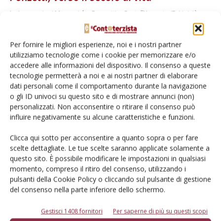
La Lavorazioni Meccaniche Ponzetti a Castell’Arquato (Pc) iniziò
l’attività alla fine degli anni Venti. E oggi in azienda è operativa la
quarta generazione
Per fornire le migliori esperienze, noi e i nostri partner
Di
Ottavio Repetti
utilizziamo tecnologie come i cookie per memorizzare e/o
accedere alle informazioni del dispositivo. Il consenso a queste
tecnologie permetterà a noi e ai nostri partner di elaborare
dati personali come il comportamento durante la navigazione
1
2
3
o gli ID univoci su questo sito e di mostrare annunci (non)
personalizzati. Non acconsentire o ritirare il consenso può
influire negativamente su alcune caratteristiche e funzioni.
E-magazine
Clicca qui sotto per acconsentire a quanto sopra o per fare
Tecniche, prodotti e servizi dalle aziende
scelte dettagliate. Le tue scelte saranno applicate solamente a
questo sito. È possibile modificare le impostazioni in qualsiasi
momento, compreso il ritiro del consenso, utilizzando i
pulsanti della Cookie Policy o cliccando sul pulsante di gestione
del consenso nella parte inferiore dello schermo.
Gestisci 1408 fornitori
Per saperne di più su questi scopi