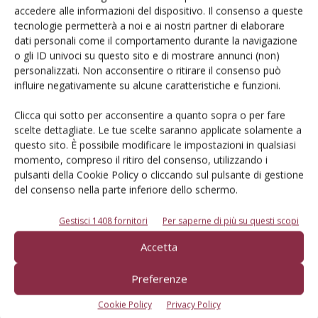
accedere alle informazioni del dispositivo. Il consenso a queste
tecnologie permetterà a noi e ai nostri partner di elaborare
dati personali come il comportamento durante la navigazione
o gli ID univoci su questo sito e di mostrare annunci (non)
personalizzati. Non acconsentire o ritirare il consenso può
influire negativamente su alcune caratteristiche e funzioni.
Clicca qui sotto per acconsentire a quanto sopra o per fare
Catalogo Aziende e Prodotti
scelte dettagliate. Le tue scelte saranno applicate solamente a
Un modo semplice per cercare un'azienda o un
questo sito. È possibile modificare le impostazioni in qualsiasi
momento, compreso il ritiro del consenso, utilizzando i
prodotto!
pulsanti della Cookie Policy o cliccando sul pulsante di gestione
del consenso nella parte inferiore dello schermo.
Cerca adesso
Gestisci 1408 fornitori
Per saperne di più su questi scopi
Accetta
L'Esperto risponde
Preferenze
I consigli di Terra e Vita agli agricoltori
Cookie Policy
Privacy Policy