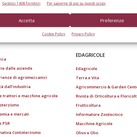
Gestisci 1408 fornitori
Per saperne di più su questi scopi
Accetta
Preferenze
do dell’agricoltura
Cookie Policy
Privacy Policy
EDAGRICOLE
ica
zie dalle aziende
Edagricole
rienze di agromeccanici
Terra e Vita
tà dall’industria
Agricommercio & Garden Cent
e trattori e macchine agricole
Rivista di Orticoltura e Floricol
oterzismo
Frutticoltura
omia e mercati
Informatore Zootecnico
e PSR
Macchine Agricole
ativa Contoterzismo
Olivo e Olio