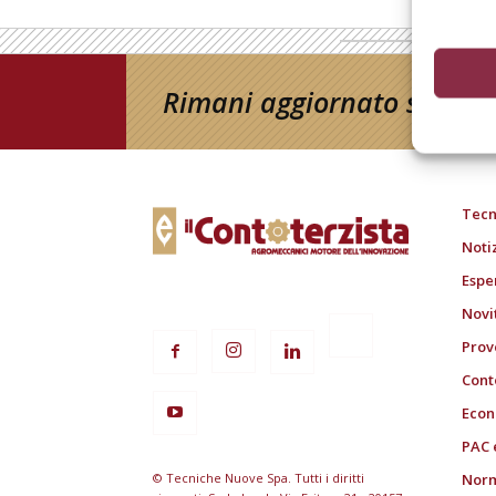
Rimani aggiornato sul mon
Tecn
Noti
Espe
Novi
Prov
Cont
Econ
PAC 
© Tecniche Nuove Spa. Tutti i diritti
Norm