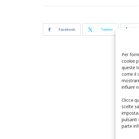
Facebook
Twitter
Per forni
cookie p
queste t
come il 
mostrare
influire
Clicca q
scelte s
impostaz
pulsanti
parte in