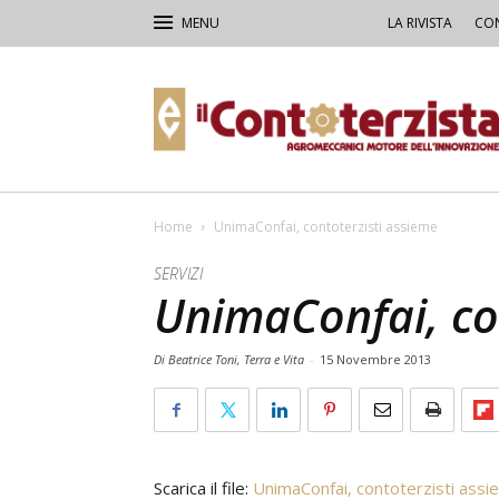
LA RIVISTA
CON
Il
Contoterzista
Home
UnimaConfai, contoterzisti assieme
SERVIZI
UnimaConfai, co
Di Beatrice Toni, Terra e Vita
-
15 Novembre 2013
Scarica il file:
UnimaConfai, contoterzisti ass