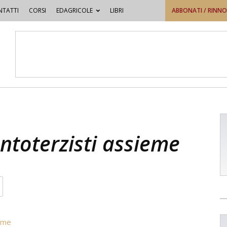
TATTI
CORSI
EDAGRICOLE
LIBRI
ABBONATI / RINN
ntoterzisti assieme
ieme