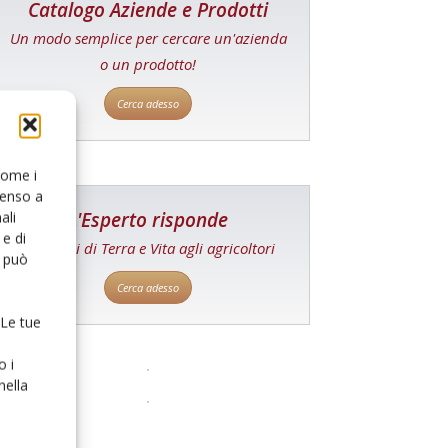
Catalogo Aziende e Prodotti
Un modo semplice per cercare un'azienda
o un prodotto!
Cerca adesso
 come i
senso a
L'Esperto risponde
ali
e di
I consigli di Terra e Vita agli agricoltori
o può
Cerca adesso
 Le tue
o i
nella