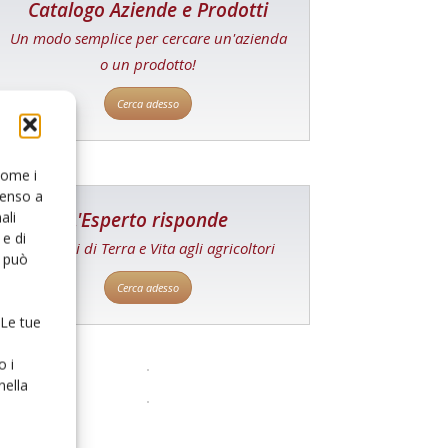
Catalogo Aziende e Prodotti
Un modo semplice per cercare un'azienda
o un prodotto!
Cerca adesso
 come i
senso a
L'Esperto risponde
ali
e di
I consigli di Terra e Vita agli agricoltori
o può
Cerca adesso
 Le tue
o i
nella