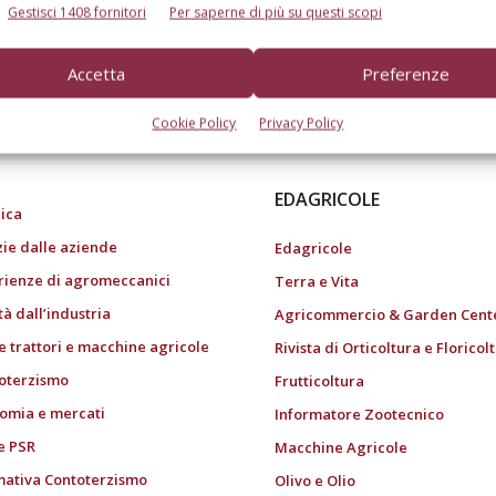
Gestisci 1408 fornitori
Per saperne di più su questi scopi
Accetta
Preferenze
do dell’agricoltura
Cookie Policy
Privacy Policy
EDAGRICOLE
ica
zie dalle aziende
Edagricole
rienze di agromeccanici
Terra e Vita
tà dall’industria
Agricommercio & Garden Cent
e trattori e macchine agricole
Rivista di Orticoltura e Floricol
oterzismo
Frutticoltura
omia e mercati
Informatore Zootecnico
e PSR
Macchine Agricole
ativa Contoterzismo
Olivo e Olio