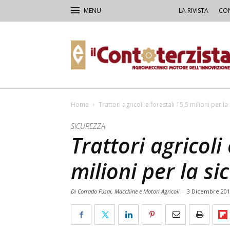
LA RIVISTA
CON
Il
Contoterzista
Home
Trattori agricoli e forestali 15,5 milioni per la
SICUREZZA
Trattori agricoli
milioni per la si
Di Corrado Fusai, Macchine e Motori Agricoli
-
3 Dicembre 201