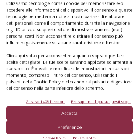
utilizziamo tecnologie come i cookie per memorizzare e/o
accedere alle informazioni del dispositivo. Il consenso a queste
Iscriviti alle nostre newsletter
tecnologie permetterà a noi e ai nostri partner di elaborare
dati personali come il comportamento durante la navigazione
o gli ID univoci su questo sito e di mostrare annunci (non)
personalizzati. Non acconsentire o ritirare il consenso può
influire negativamente su alcune caratteristiche e funzioni.
Clicca qui sotto per acconsentire a quanto sopra o per fare
scelte dettagliate. Le tue scelte saranno applicate solamente a
questo sito. È possibile modificare le impostazioni in qualsiasi
momento, compreso il ritiro del consenso, utilizzando i
pulsanti della Cookie Policy o cliccando sul pulsante di gestione
del consenso nella parte inferiore dello schermo.
Gestisci 1408 fornitori
Per saperne di più su questi scopi
© Tecniche Nuove Spa. Tutti i diritti riservati. Sede legale Via Eritrea 21 -
Accetta
20157 Milano | Codice fiscale, Partita IVA e Iscrizione al Registro delle
imprese di Milano: 00753480151
Preferenze
Registrazione Tribunale di Milano n. 71 del 05/03/2014 (Precedentemente
registrata presso il Tribunale di Bologna n. 6111 del 12/06/1992)
Cookie Policy
Privacy Policy
ROC "Poste italiane Spa sped. Abbonamento Postale DL 353/2003 conv. L.