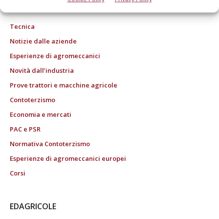
27/02/2004 n. 46, art.1c.1: DCB Bologna" ROC n. 24344 dell'11 marzo 2014
Tecnica
Notizie dalle aziende
Esperienze di agromeccanici
Novità dall’industria
Prove trattori e macchine agricole
Contoterzismo
Economia e mercati
PAC e PSR
Normativa Contoterzismo
Esperienze di agromeccanici europei
Corsi
EDAGRICOLE