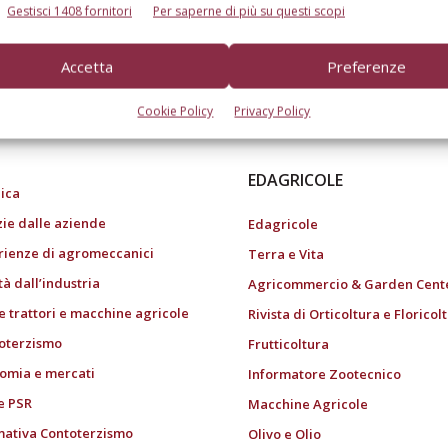
Gestisci 1408 fornitori
Per saperne di più su questi scopi
Accetta
Preferenze
do dell’agricoltura
Cookie Policy
Privacy Policy
EDAGRICOLE
ica
zie dalle aziende
Edagricole
rienze di agromeccanici
Terra e Vita
tà dall’industria
Agricommercio & Garden Cent
e trattori e macchine agricole
Rivista di Orticoltura e Floricol
oterzismo
Frutticoltura
omia e mercati
Informatore Zootecnico
e PSR
Macchine Agricole
ativa Contoterzismo
Olivo e Olio