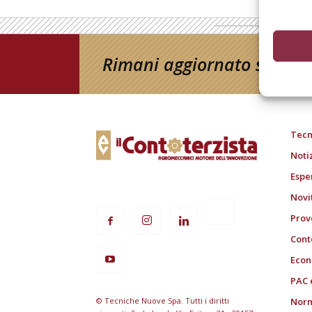
Rimani aggiornato sul mon
Tecn
Noti
Espe
Novi
Prov
Cont
Econ
PAC 
© Tecniche Nuove Spa. Tutti i diritti
Norm