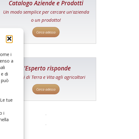
Catalogo Aziende e Prodotti
Un modo semplice per cercare un'azienda
o un prodotto!
Cerca adesso
 come i
senso a
L'Esperto risponde
ali
e di
I consigli di Terra e Vita agli agricoltori
o può
Cerca adesso
 Le tue
o i
nella