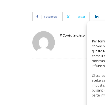
Facebook
Twitter
Il Contoterzista
Per forni
cookie p
queste t
come il 
mostrare
influire
Clicca q
scelte s
impostaz
pulsanti
parte in