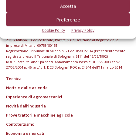
Accetta
Preferenze
Cookie Policy
Privacy Policy
© Tecniche Nuove Spa. Tutti i diritti riservati. Sede legale Via Eritrea 21 -
20157 Milano | Codice fiscale, Partita IVA e Iscrizione al Registro delle
imprese di Milano: 00753480151
Registrazione Tribunale di Milano n. 71 del 05/03/2014 (Precedentemente
registrata presso il Tribunale di Bologna n. 6111 del 12/06/1992)
ROC "Poste italiane Spa sped. Abbonamento Postale DL 353/2003 conv. L.
27/02/2004 n. 46, art.1c.1: DCB Bologna" ROC n. 24344 dell'11 marzo 2014
Tecnica
Notizie dalle aziende
Esperienze di agromeccanici
Novità dall’industria
Prove trattori e macchine agricole
Contoterzismo
Economia e mercati