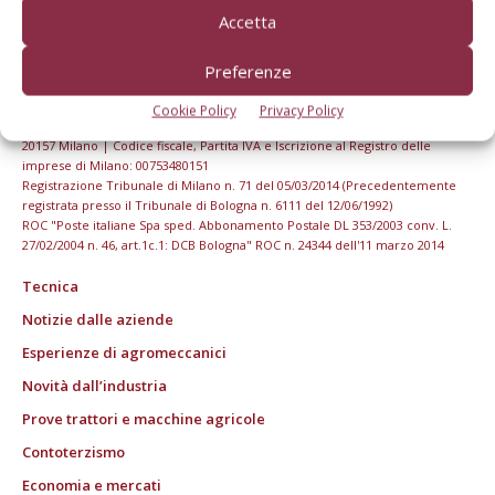
Accetta
Preferenze
Cookie Policy
Privacy Policy
© Tecniche Nuove Spa. Tutti i diritti riservati. Sede legale Via Eritrea 21 -
20157 Milano | Codice fiscale, Partita IVA e Iscrizione al Registro delle
imprese di Milano: 00753480151
Registrazione Tribunale di Milano n. 71 del 05/03/2014 (Precedentemente
registrata presso il Tribunale di Bologna n. 6111 del 12/06/1992)
ROC "Poste italiane Spa sped. Abbonamento Postale DL 353/2003 conv. L.
27/02/2004 n. 46, art.1c.1: DCB Bologna" ROC n. 24344 dell'11 marzo 2014
Tecnica
Notizie dalle aziende
Esperienze di agromeccanici
Novità dall’industria
Prove trattori e macchine agricole
Contoterzismo
Economia e mercati