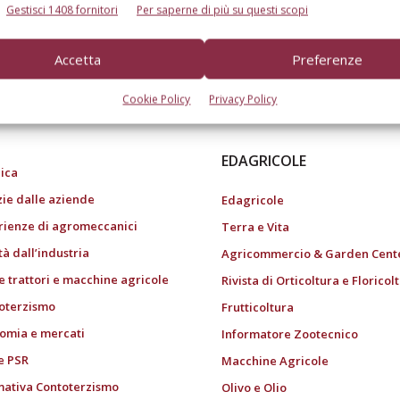
Gestisci 1408 fornitori
Per saperne di più su questi scopi
Accetta
Preferenze
do dell’agricoltura
Cookie Policy
Privacy Policy
EDAGRICOLE
ica
zie dalle aziende
Edagricole
rienze di agromeccanici
Terra e Vita
tà dall’industria
Agricommercio & Garden Cent
e trattori e macchine agricole
Rivista di Orticoltura e Floricol
oterzismo
Frutticoltura
omia e mercati
Informatore Zootecnico
e PSR
Macchine Agricole
ativa Contoterzismo
Olivo e Olio