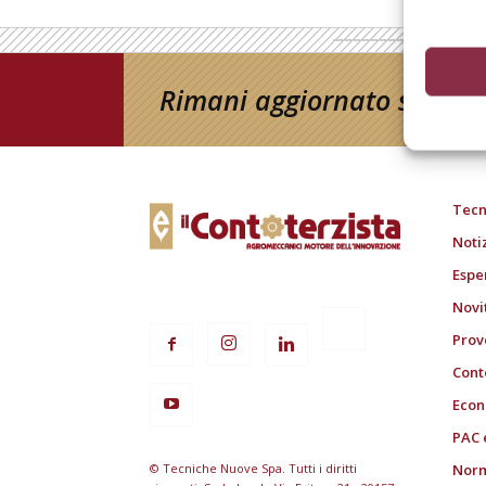
Rimani aggiornato sul mon
Tecn
Noti
Espe
Novi
Prov
Cont
Econ
PAC 
© Tecniche Nuove Spa. Tutti i diritti
Norm