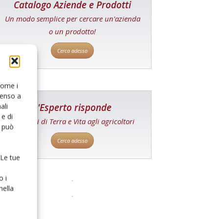
Catalogo Aziende e Prodotti
Un modo semplice per cercare un'azienda
o un prodotto!
Cerca adesso
 come i
senso a
L'Esperto risponde
ali
e di
I consigli di Terra e Vita agli agricoltori
o può
Cerca adesso
 Le tue
o i
nella