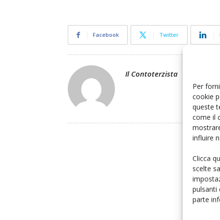
Facebook
Twitter
Il Contoterzista
Per forni
cookie p
queste t
come il 
mostrare
influire
Clicca q
scelte s
impostaz
pulsanti
parte in