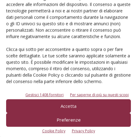
Iscriviti alle nostre newsletter
accedere alle informazioni del dispositivo. Il consenso a queste
tecnologie permetterà a noi e ai nostri partner di elaborare
dati personali come il comportamento durante la navigazione
o gli ID univoci su questo sito e di mostrare annunci (non)
personalizzati. Non acconsentire o ritirare il consenso può
influire negativamente su alcune caratteristiche e funzioni.
Clicca qui sotto per acconsentire a quanto sopra o per fare
scelte dettagliate. Le tue scelte saranno applicate solamente a
questo sito. È possibile modificare le impostazioni in qualsiasi
momento, compreso il ritiro del consenso, utilizzando i
pulsanti della Cookie Policy o cliccando sul pulsante di gestione
del consenso nella parte inferiore dello schermo.
Gestisci 1408 fornitori
Per saperne di più su questi scopi
© Tecniche Nuove Spa. Tutti i diritti riservati. Sede legale Via Eritrea 21 -
20157 Milano | Codice fiscale, Partita IVA e Iscrizione al Registro delle
Accetta
imprese di Milano: 00753480151
Registrazione Tribunale di Milano n. 71 del 05/03/2014 (Precedentemente
Preferenze
registrata presso il Tribunale di Bologna n. 6111 del 12/06/1992)
ROC "Poste italiane Spa sped. Abbonamento Postale DL 353/2003 conv. L.
Cookie Policy
Privacy Policy
27/02/2004 n. 46, art.1c.1: DCB Bologna" ROC n. 24344 dell'11 marzo 2014