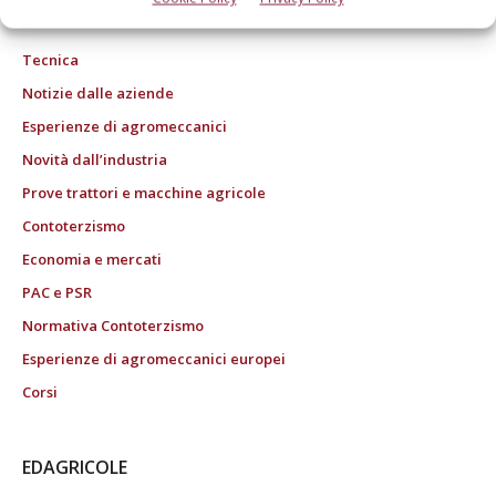
27/02/2004 n. 46, art.1c.1: DCB Bologna" ROC n. 24344 dell'11 marzo 2014
Tecnica
Notizie dalle aziende
Esperienze di agromeccanici
Novità dall’industria
Prove trattori e macchine agricole
Contoterzismo
Economia e mercati
PAC e PSR
Normativa Contoterzismo
Esperienze di agromeccanici europei
Corsi
EDAGRICOLE