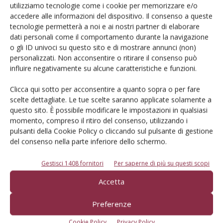
utilizziamo tecnologie come i cookie per memorizzare e/o
accedere alle informazioni del dispositivo. Il consenso a queste
Iscriviti alle nostre newsletter
tecnologie permetterà a noi e ai nostri partner di elaborare
dati personali come il comportamento durante la navigazione
o gli ID univoci su questo sito e di mostrare annunci (non)
personalizzati. Non acconsentire o ritirare il consenso può
influire negativamente su alcune caratteristiche e funzioni.
Clicca qui sotto per acconsentire a quanto sopra o per fare
scelte dettagliate. Le tue scelte saranno applicate solamente a
questo sito. È possibile modificare le impostazioni in qualsiasi
momento, compreso il ritiro del consenso, utilizzando i
pulsanti della Cookie Policy o cliccando sul pulsante di gestione
del consenso nella parte inferiore dello schermo.
Gestisci 1408 fornitori
Per saperne di più su questi scopi
© Tecniche Nuove Spa. Tutti i diritti riservati. Sede legale Via Eritrea 21 -
Accetta
20157 Milano | Codice fiscale, Partita IVA e Iscrizione al Registro delle
imprese di Milano: 00753480151
Preferenze
Registrazione Tribunale di Milano n. 71 del 05/03/2014 (Precedentemente
registrata presso il Tribunale di Bologna n. 6111 del 12/06/1992)
Cookie Policy
Privacy Policy
ROC "Poste italiane Spa sped. Abbonamento Postale DL 353/2003 conv. L.