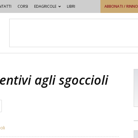
TATTI
CORSI
EDAGRICOLE
LIBRI
ABBONATI / RINN
entivi agli sgoccioli
oli