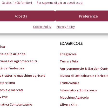
Gestisci 1408 fornitori
Per saperne di più su questi scopi
Accetta
Preferenze
do dell’agricoltura
Cookie Policy
Privacy Policy
EDAGRICOLE
ica
zie dalle aziende
Edagricole
rienze di agromeccanici
Terra e Vita
tà dall’industria
Agricommercio & Garden Cent
e trattori e macchine agricole
Rivista di Orticoltura e Floricol
oterzismo
Frutticoltura
omia e mercati
Informatore Zootecnico
e PSR
Macchine Agricole
ativa Contoterzismo
Olivo e Olio