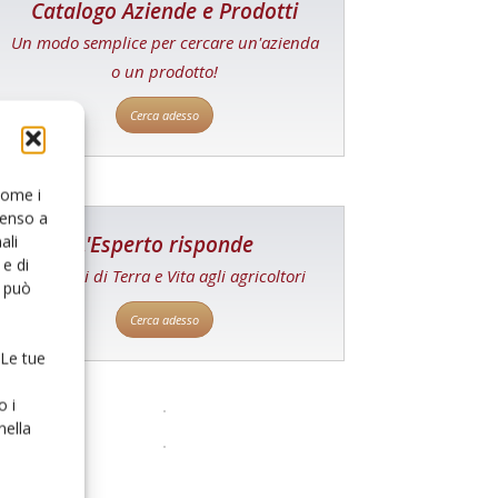
Catalogo Aziende e Prodotti
Un modo semplice per cercare un'azienda
o un prodotto!
Cerca adesso
 come i
senso a
L'Esperto risponde
ali
e di
I consigli di Terra e Vita agli agricoltori
o può
Cerca adesso
 Le tue
o i
nella