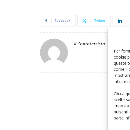
Facebook
Twitter
Il Contoterzista
Per forni
cookie p
queste t
come il 
mostrare
influire
Clicca q
scelte s
impostaz
pulsanti
parte in