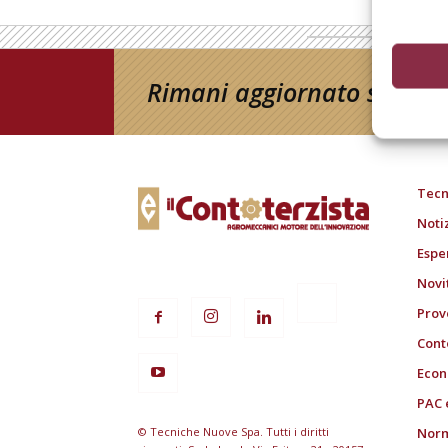
Rimani aggiornato sul mon
Tecn
Noti
Espe
Novi
Prov
Cont
Econ
PAC 
© Tecniche Nuove Spa. Tutti i diritti
Norm