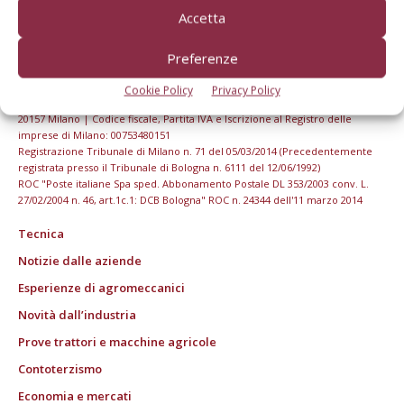
Accetta
Preferenze
Cookie Policy
Privacy Policy
© Tecniche Nuove Spa. Tutti i diritti riservati. Sede legale Via Eritrea 21 -
20157 Milano | Codice fiscale, Partita IVA e Iscrizione al Registro delle
imprese di Milano: 00753480151
Registrazione Tribunale di Milano n. 71 del 05/03/2014 (Precedentemente
registrata presso il Tribunale di Bologna n. 6111 del 12/06/1992)
ROC "Poste italiane Spa sped. Abbonamento Postale DL 353/2003 conv. L.
27/02/2004 n. 46, art.1c.1: DCB Bologna" ROC n. 24344 dell'11 marzo 2014
Tecnica
Notizie dalle aziende
Esperienze di agromeccanici
Novità dall’industria
Prove trattori e macchine agricole
Contoterzismo
Economia e mercati